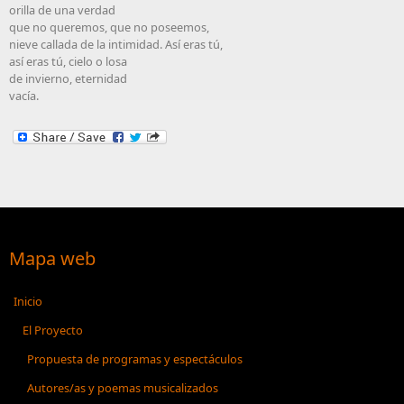
orilla de una verdad
que no queremos, que no poseemos,
nieve callada de la intimidad. Así eras tú,
así eras tú, cielo o losa
de invierno, eternidad
vacía.
Mapa web
Inicio
El Proyecto
Propuesta de programas y espectáculos
Autores/as y poemas musicalizados