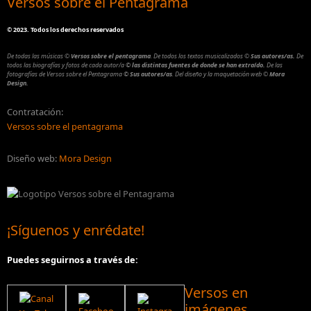
Versos sobre el Pentagrama
©
2023. Todos los derechos reservados
De todas las músicas
©
Versos sobre el pentagrama
.
De todos los textos musicalizados
©
Sus autores/as.
De
todos las biografías y fotos de cada autor/a
© las distintas fuentes de donde se han extraído.
De las
fotografías de Versos sobre el Pentagrama
© Sus autores/as
.
Del diseño y la maquetación web
©
Mora
Design.
Contratación:
Versos sobre el pentagrama
Diseño web:
Mora Design
¡Síguenos y enrédate!
Puedes seguirnos a través de:
Versos en
imágenes