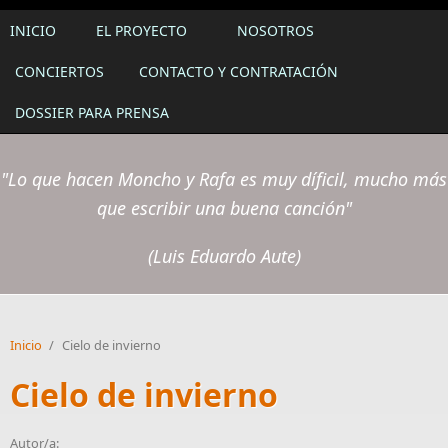
INICIO
EL PROYECTO
NOSOTROS
CONCIERTOS
CONTACTO Y CONTRATACIÓN
DOSSIER PARA PRENSA
"Lo que hacen Moncho y Rafa es muy díficil, mucho más
que escribir una buena canción"
(Luis Eduardo Aute)
Inicio
/
Cielo de invierno
Cielo de invierno
Autor/a: