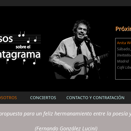
Próxi
Anita W
Sábado, 
Invitado
Madrid
Café Lib
OSOTROS
CONCIERTOS
CONTACTO Y CONTRATACIÓN
ropuesta para un feliz hermanamiento entre la poesía y
(Fernando González Lucini)