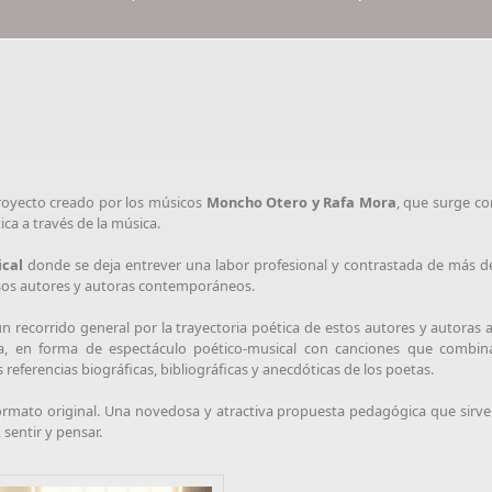
oyecto creado por los músicos
Moncho Otero y Rafa Mora
, que surge co
ca a través de la música.
ical
donde se deja entrever una labor profesional y contrastada de más de
rsos autores y autoras contemporáneos.
un recorrido general por la trayectoria poética de estos autores y autoras
ca, en forma de espectáculo poético-musical con canciones que combinan
eferencias biográficas, bibliográficas y anecdóticas de los poetas.
rmato original. Una novedosa y atractiva propuesta pedagógica que sirve 
 sentir y pensar.