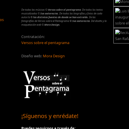
De todas las músicas
©
Versos sobre el pentagrama
.
De todos los textos
musicalizados
©
Sus autores/as.
De todos las biografías y fotos de cada
autor/a
© las distintas fuentes de donde se han extraído.
De las
los
fotografías de Versos sobre el Pentagrama
© Sus autores/as
.
Del diseño y la
maquetación web
©
Mora Design.
Contratación:
Versos sobre el pentagrama
Diseño web:
Mora Design
¡Síguenos y enrédate!
Puedes seguirnos a través de: