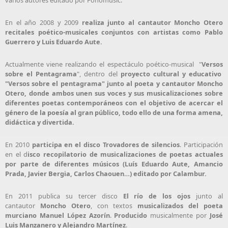
varios autores editado por Fonomusic.
En el año 2008 y 2009
realiza junto al cantautor Moncho Otero
recitales poético-musicales conjuntos con artistas como Pablo
Guerrero y Luis Eduardo Aute.
Actualmente viene realizando el espectáculo poético-musical "
Versos
sobre el Pentagrama
", dentro del
proyecto cultural y educativo
"Versos sobre el pentagrama" junto al poeta y cantautor Moncho
Otero, donde ambos unen sus voces y sus musicalizaciones sobre
diferentes poetas contemporáneos con el objetivo de acercar el
género de la poesía al gran público, todo ello de una forma amena,
didáctica y divertida.
En 2010
participa en el disco Trovadores de silencios
. Participación
en el d
isco recopilatorio de musicalizaciones de poetas actuales
por parte de diferentes músicos (Luís Eduardo Aute, Amancio
Prada, Javier Bergia, Carlos Chaouen…) editado por Calambur.
En 2011 publica su tercer disco
El río de los ojos
junto al
cantautor
Moncho Otero
, con textos
musicalizados del poeta
murciano Manuel López Azorín
.
Producido
musicalmente por
José
Luis Manzanero y Alejandro Martínez
.