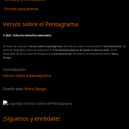
Dossier para prensa
Versos sobre el Pentagrama
©
2023. Todos los derechos reservados
De todas las músicas
©
Versos sobre el pentagrama
.
De todos los textos musicalizados
©
Sus autores/as.
De
todos las biografías y fotos de cada autor/a
© las distintas fuentes de donde se han extraído.
De las
fotografías de Versos sobre el Pentagrama
© Sus autores/as
.
Del diseño y la maquetación web
©
Mora
Design.
Contratación:
Versos sobre el pentagrama
Diseño web:
Mora Design
¡Síguenos y enrédate!