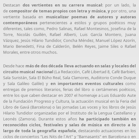
Destacan
dos vertientes en su carrera musical
: por un lado, la
de
compositor de temas propios con letra y música
,
y
por otro, una
vertiente basada en
musicalizar poemas de autores y autoras
contemporáneos
pertenecientes a estilos y grupos poéticos muy
diferentes, tales como, Pedro Salinas, Rafael Montesinos, Josefina de la
Torre, Nicolás Guillén, Rafael Alberti, Luis García Montero, Juana
Vázquez, Jesús Hilario Tundidor, Concha Méndez, Manuel López Azorín,
Mario Benedetti, Fina de Calderón, Belén Reyes, Jaime Siles o Rafael
Morales, entre otros muchos.
Desde hace
más de dos década lleva actuando en salas y locales del
circuito musical nacional
(La Redacción, Café Libertad 8, Café Barbieri,
Sala Suristán, Sala El Búho Real, Sala Clamores, Audiitorio Conde Duque
y Sala Galileo Galilei) y
en importantes eventos culturales
como
entregas de premios literarios, ferias del libro o certámenes poéticos,
entre los que caben destacar en 2007 el homenaje a Luis Eduardo Aute
de la Fundación Progreso y Cultura, la actuación musical en la Feria del
Libro de Gavá (Barcelona) o las jornadas Las voces y los libros de Jesús
Hilario Tundidor organizadas por el Instituto de la Lengua Castellano y
Leonés (Zamora). Durante estos años
ha participado también en
reconocidos ciclos, festivales y salas de música en directo a lo
largo de toda la geografía española
, destacando actuaciones en los
ciclos de conciertos "Les Nits de l´Art" y "Barnasants" en Barcelona o en