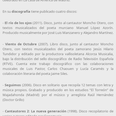
celebrado en La Casa de América de Madrid.
En su
discografía
tiene publicado cuatro discos:
-
El río de los ojos
(2011). Disco, junto al cantautor Moncho Otero, con
textos musicalizados del poeta murciano Manuel López Azorín.
Producido musicalmente por José Luis Manzanero y Alejandro Martínez.
-
Viento de Octubre
(2007). Libro disco, junto al cantautor Moncho
Otero, con textos musicalizados del poeta zamorano Jesús Hilario
Tundidor y editado por la productora vallisoletana Alcorza Musicalia,
bajo la distribución del sello discográfico de Radio Televisión Española
(RTVE). Cuenta este trabajo discográfico con las colaboraciones
musicales de Luis Pastor, Carlos Chaouen y Lucía Caramés y la
colaboración literaria del poeta Jaime Siles.
-
Seguimos
(2006). Disco en solitario que recopila 12 temas con letra y
música propios. Grabado y producido en los estudios “El Torreón” de
Majadahonda (Madrid) por el músico y arreglista Raúl Hernández
(Doctor Grillo)
-
Cantautores 2: La nueva generación
(1998). Disco recopilatorio de