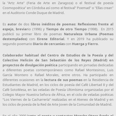
la "Artz Arte" (Feria de Arte en Zaragoza) o el festival de poesía
Cosmopoética" en Córdoba así como el festival" Poemad" o "Ellas crean"
en el Auditorio Conde Duque de Madrid.
Es
autor
de dos
libros inéditos de poemas
:
Reflexiones frente al
espejo, breviar
io (1996) y
Tiempo de otro Tiempo
(1998). En 2015
publicó su primer libro de poemas
Naturaleza Urbana (Poemas
destemplados)
con
Eirene Editorial
. Y en 2019 ha publicado su
segundo poemario
Diario de cercanías
con
Huerga y Fierro
.
Colaborador habitual del Centro de Estudios de la Poesía y del
Colectivo Helicón de San Sebastián de los Reyes (Madrid) en
proyectos de divulgación poética
participando en jornadas dedicadas
a diferentes poetas contemporáneos como Rafael Montesinos, Luis
García Montero o Rafael Morales, entre otros. Ha participado en
diferentes ocasiones en la
lectura de sus poemas
en la Residencia de
Estudiantes de Madrid, en los ciclos de poesía del Café Libertad 8 y del
Café SotoMesa, en las veladas de Poesía Ultimísima organizadas por el
Colegio Mayor Nuestra Señora de África, en el ciclo de veladas poéticas
“Los Viernes de la Cacharrería” realizadas en el Ateneo de Madrid y en
los ciclos de poesía de la Red de Arte Joven de la Comunidad de Madrid.
En el año 2000
junto al poeta y cantautor Moncho Otero funda el