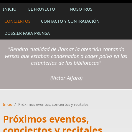
INICIO
EL PROYECTO
NOSOTROS
CONCIERTOS
CONTACTO Y CONTRATACIÓN
DOSSIER PARA PRENSA
"Bendita cualidad de llamar la atención cantando
versos que estaban condenados a coger polvo en las
estanterías de las bibliotecas
"
(Victor Alfaro)
Inicio
/
Próximos eventos, conciertos y recitales
Próximos eventos,
conciertos y recitales