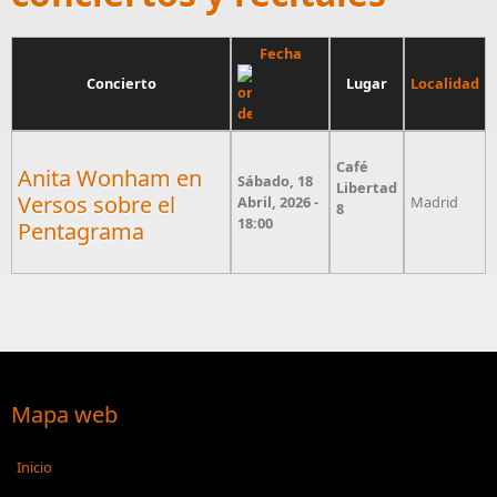
Fecha
Concierto
Lugar
Localidad
Café
Anita Wonham en
Sábado, 18
Libertad
Versos sobre el
Abril, 2026 -
Madrid
8
18:00
Pentagrama
Mapa web
Inicio