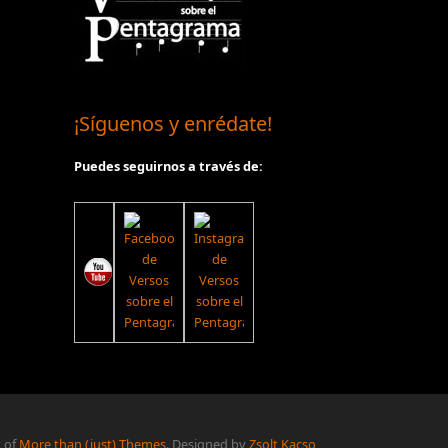
¡Síguenos y enrédate!
Puedes seguirnos a través de:
t of
More than (just) Themes
. Designed by
Zsolt Kacso