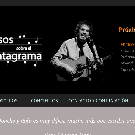
Próxi
Anita W
Sábado, 
Invitado
Madrid
Café Lib
OSOTROS
CONCIERTOS
CONTACTO Y CONTRATACIÓN
oncho y Rafa es muy díficil, mucho más que escribir un