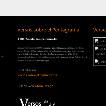
Versos sobre el Pentagrama
Verso
©
2023. Todos los derechos reservados
De todas las músicas
©
Versos sobre el pentagrama
.
De todos los textos
musicalizados
©
Sus autores/as.
De todos las biografías y fotos de cada
autor/a
© las distintas fuentes de donde se han extraído.
De las
los
fotografías de Versos sobre el Pentagrama
© Sus autores/as
.
Del diseño y la
maquetación web
©
Mora Design.
Contratación:
Versos sobre el pentagrama
Diseño web:
Mora Design