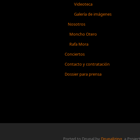
Videoteca
Galería de imágenes
Nosotros
Moncho Otero
Rafa Mora
Conciertos
Contacto y contratación
Dossier para prensa
Ported to Drupal by
Drupalizing
, a Projec