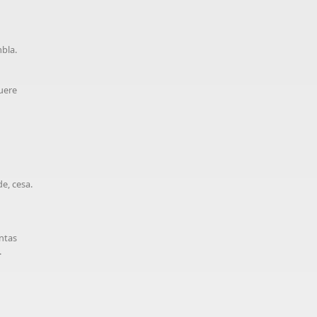
mbla.
muere
de, cesa.
antas
.