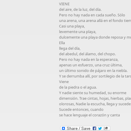
VIENE
del aire, de la luz, del día.
Pero no hay nada en cada sueño. Sólo
una arena, una arena allá en el fondo tie
Casi una playa,
levemente una playa,
dulcemente una playa donde reposa y 
Ella
llega del día,
del abedul, del álamo, del chopo.
Pero no hay nada en la esperanza,
apenas un esfuerzo, una cruz última,
un último sonido de pájaro en la niebla.
Y se derrumba allí, por sortilegio de la tar
Viene
de la piedra o el agua.
Y nadie siente su humedad, su enorme
dimensión. Trae cintas, hojas, hierbas, pl
olorosas, Nadie la escucha, llega y sucede
Sucede entonces, cuando
se hace lenguaje el corazón y canta