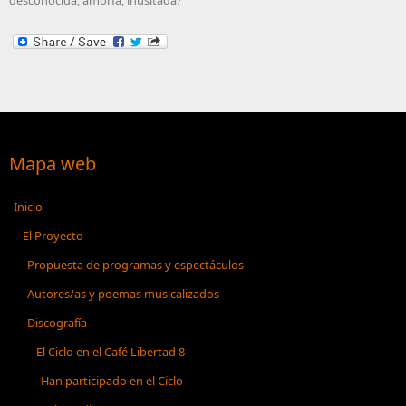
Mapa web
Inicio
El Proyecto
Propuesta de programas y espectáculos
Autores/as y poemas musicalizados
Discografía
El Ciclo en el Café Libertad 8
Han participado en el Ciclo