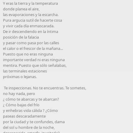
Y eras la tierra y la temperatura
donde planea el aire,
las evaporaciones y la escarcha.
Pura argucia sutil de hacerte cosa
y vivir cada día enmascarada.
De ir descendiendo en la íntima
posición de la falacia
y pasar como pasa por las calles
el calor o el frescor de la mañana...
Puesto que no eras ninguna
importante verdad ni eras ninguna
mentira. Puesto que sólo señalabas,
las terminales estaciones
próximas o lejanas.
Te inspeccionas. No te encuentras. Te sometes,
no hay nada, pero
¿ cómo te abarcas y te abarcan?
¿ Cómo bajas del frío
y enhebras vida cálida ? ¿Cómo
paseas descaradamente
por la ciudad y te confundes, dama
del sol u hombre de la noche,
desconocida, amorfa, inusitada?