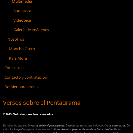
Multimedia
Audioteca
Videoteca
Galería de imágenes
Nosotros
Moncho Otero
Rafa Mora
Conciertos
Contacto y contratación
Dossier para prensa
Versos sobre el Pentagrama
©
2023. Todos los derechos reservados
De todas las músicas
©
Versos sobre el pentagrama
.
De todos los textos musicalizados
©
Sus autores/as.
De
todos las biografías y fotos de cada autor/a
© las distintas fuentes de donde se han extraído.
De las