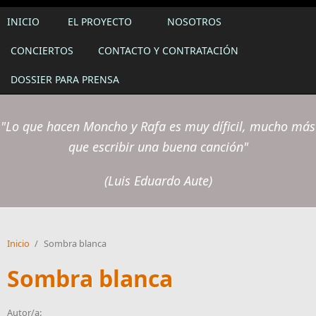
INICIO
EL PROYECTO
NOSOTROS
CONCIERTOS
CONTACTO Y CONTRATACIÓN
DOSSIER PARA PRENSA
"Lo que hacen Moncho y Rafa es muy díficil, mucho más
que escribir una buena canción"
(Luis Eduardo Aute)
Inicio
/
Sombra blanca
Sombra blanca
Autor/a: