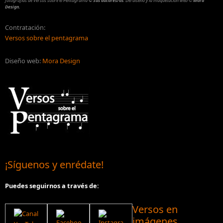
fotografías de Versos sobre el Pentagrama
© Sus autores/as
.
Del diseño y la maquetación web
©
Mora
Design.
Contratación:
Versos sobre el pentagrama
Diseño web:
Mora Design
¡Síguenos y enrédate!
Puedes seguirnos a través de:
Versos en
imágenes