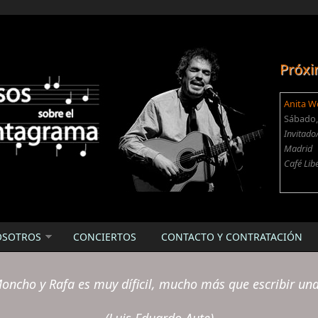
Próxi
Anita W
Sábado, 
Invitado
Madrid
Café Lib
OSOTROS
CONCIERTOS
CONTACTO Y CONTRATACIÓN
oncho y Rafa es muy díficil, mucho más que escribir un