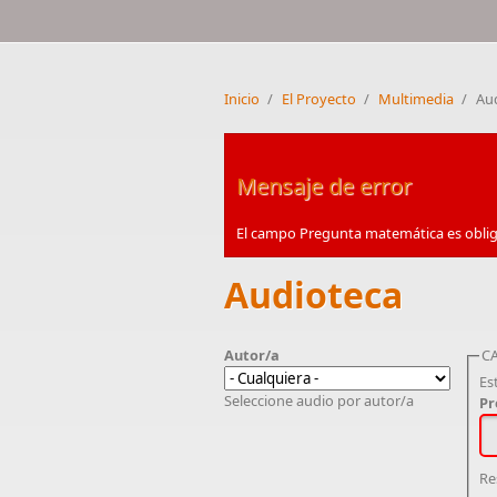
Inicio
/
El Proyecto
/
Multimedia
/
Au
Mensaje de error
El campo Pregunta matemática es oblig
Audioteca
Autor/a
C
Es
Seleccione audio por autor/a
Pr
Re