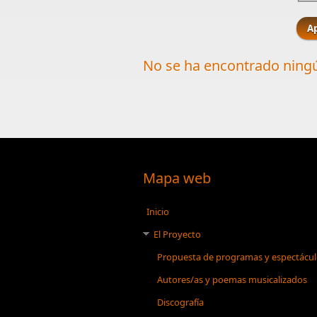
No se ha encontrado ningú
Mapa web
Inicio
El Proyecto
Propuesta de programas y espectácu
Autores/as y poemas musicalizados
Discografía