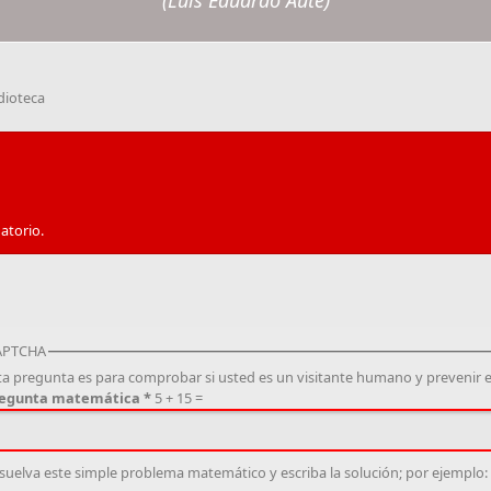
(Luis Eduardo Aute)
dioteca
atorio.
APTCHA
ta pregunta es para comprobar si usted es un visitante humano y prevenir
egunta matemática
*
5 + 15 =
suelva este simple problema matemático y escriba la solución; por ejemplo: P