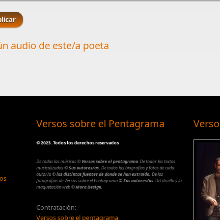
n audio de este/a poeta
Versos sobre el Pentagrama
Verso
©
2023. Todos los derechos reservados
De todas las músicas
©
Versos sobre el pentagrama
.
De todos los textos
musicalizados
©
Sus autores/as.
De todos las biografías y fotos de cada
autor/a
© las distintas fuentes de donde se han extraído.
De las
los
fotografías de Versos sobre el Pentagrama
© Sus autores/as
.
Del diseño y la
maquetación web
©
Mora Design.
Contratación:
Versos sobre el pentagrama