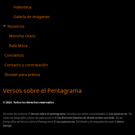
Videoteca
Galería de imágenes
Nosotros
Moncho Otero
Rafa Mora
Conciertos
Contacto y contratación
Dossier para prensa
Versos sobre el Pentagrama
©
2023. Todos los derechos reservados
De todas las músicas
©
Versos sobre el pentagrama
.
De todos los textos musicalizados
©
Sus autores/as.
De
todos las biografías y fotos de cada autor/a
© las distintas fuentes de donde se han extraído.
De las
fotografías de Versos sobre el Pentagrama
© Sus autores/as
.
Del diseño y la maquetación web
©
Mora
Design.