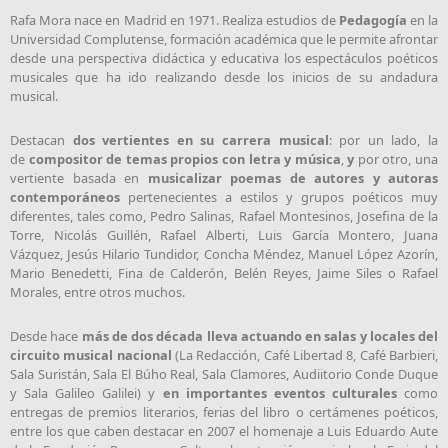
Rafa Mora nace en Madrid en 1971. Realiza estudios de
Pedagogía
en la
Universidad Complutense, formación académica que le permite afrontar
desde una perspectiva didáctica y educativa los espectáculos poéticos
musicales que ha ido realizando desde los inicios de su andadura
musical.
Destacan
dos vertientes en su carrera musical
: por un lado, la
de
compositor de temas propios con letra y música
,
y
por otro, una
vertiente basada en
musicalizar poemas de autores y autoras
contemporáneos
pertenecientes a estilos y grupos poéticos muy
diferentes, tales como, Pedro Salinas, Rafael Montesinos, Josefina de la
Torre, Nicolás Guillén, Rafael Alberti, Luis García Montero, Juana
Vázquez, Jesús Hilario Tundidor, Concha Méndez, Manuel López Azorín,
Mario Benedetti, Fina de Calderón, Belén Reyes, Jaime Siles o Rafael
Morales, entre otros muchos.
Desde hace
más de dos década lleva actuando en salas y locales del
circuito musical nacional
(La Redacción, Café Libertad 8, Café Barbieri,
Sala Suristán, Sala El Búho Real, Sala Clamores, Audiitorio Conde Duque
y Sala Galileo Galilei) y
en importantes eventos culturales
como
entregas de premios literarios, ferias del libro o certámenes poéticos,
entre los que caben destacar en 2007 el homenaje a Luis Eduardo Aute