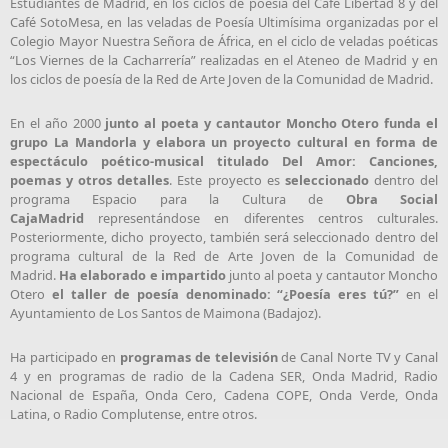
Estudiantes de Madrid, en los ciclos de poesía del Café Libertad 8 y del
Café SotoMesa, en las veladas de Poesía Ultimísima organizadas por el
Colegio Mayor Nuestra Señora de África, en el ciclo de veladas poéticas
“Los Viernes de la Cacharrería” realizadas en el Ateneo de Madrid y en
los ciclos de poesía de la Red de Arte Joven de la Comunidad de Madrid.
En el año 2000
junto al poeta y cantautor Moncho Otero funda el
grupo La Mandorla y elabora un proyecto cultural en forma de
espectáculo poético-musical titulado Del Amor: Canciones,
poemas y otros detalles
. Este proyecto es
seleccionado
dentro del
programa Espacio para la Cultura de
Obra Social
CajaMadrid
representándose en diferentes centros culturales.
Posteriormente, dicho proyecto, también será seleccionado dentro del
programa cultural de la Red de Arte Joven de la Comunidad de
Madrid.
Ha elaborado e impartido
junto al poeta y cantautor Moncho
Otero
el taller de poesía denominado: “¿Poesía eres tú?”
en el
Ayuntamiento de Los Santos de Maimona (Badajoz).
Ha participado en
programas de televisión
de Canal Norte TV y Canal
4 y en programas de radio de la Cadena SER, Onda Madrid, Radio
Nacional de España, Onda Cero, Cadena COPE, Onda Verde, Onda
Latina, o Radio Complutense, entre otros.