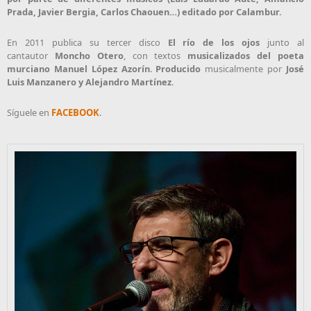
Prada, Javier Bergia, Carlos Chaouen…) editado por Calambur.
En 2011 publica su tercer disco
El río de los ojos
junto al
cantautor
Moncho Otero
, con textos
musicalizados del poeta
murciano Manuel López Azorín
.
Producido
musicalmente por
José
Luis Manzanero y Alejandro Martínez
.
Síguele en
FACEBOOK
.