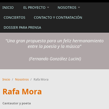
INICIO
EL PROYECTO
NOSOTROS
CONCIERTOS
CONTACTO Y CONTRATACIÓN
DOSSIER PARA PRENSA
"
Una gran propuesta para un feliz hermanamiento
entre la poesía y la música"
(Fernando González Lucini)
Inicio
/
Nosotros
/
Rafa Mora
Rafa Mora
Cantautor y poeta