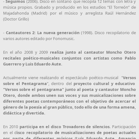
-
Seguimos
(2006). Disco en solitario que recopila 12 temas con letra y
música propios. Grabado y producido en los estudios “El Torreón” de
Majadahonda (Madrid) por el músico y arreglista Raúl Hernández
(Doctor Grillo)
-
Cantautores 2: La nueva generación
(1998). Disco recopilatorio de
varios autores editado por Fonomusic.
En el año 2008 y 2009
realiza junto al cantautor Moncho Otero
recitales poético-musicales conjuntos con artistas como Pablo
Guerrero y Luis Eduardo Aute.
Actualmente viene realizando el espectáculo poético-musical "
Versos
sobre el Pentagrama
", dentro del
proyecto cultural y educativo
"Versos sobre el pentagrama" junto al poeta y cantautor Moncho
Otero, donde ambos unen sus voces y sus musicalizaciones sobre
diferentes poetas contemporáneos con el objetivo de acercar el
género de la poesía al gran público, todo ello de una forma amena,
didáctica y divertida.
En 2010
participa en el disco Trovadores de silencios
. Participación
en el d
isco recopilatorio de musicalizaciones de poetas actuales
por parte de diferentes músicos (Luís Eduardo Aute, Amancio