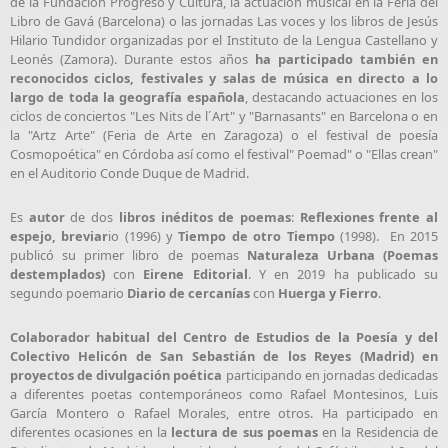
de la Fundación Progreso y Cultura, la actuación musical en la Feria del
Libro de Gavá (Barcelona) o las jornadas Las voces y los libros de Jesús
Hilario Tundidor organizadas por el Instituto de la Lengua Castellano y
Leonés (Zamora). Durante estos años
ha participado también en
reconocidos ciclos, festivales y salas de música en directo a lo
largo de toda la geografía española
, destacando actuaciones en los
ciclos de conciertos "Les Nits de l´Art" y "Barnasants" en Barcelona o en
la "Artz Arte" (Feria de Arte en Zaragoza) o el festival de poesía
Cosmopoética" en Córdoba así como el festival" Poemad" o "Ellas crean"
en el Auditorio Conde Duque de Madrid.
Es
autor
de dos
libros inéditos de poemas
:
Reflexiones frente al
espejo, breviar
io (1996) y
Tiempo de otro Tiempo
(1998). En 2015
publicó su primer libro de poemas
Naturaleza Urbana (Poemas
destemplados)
con
Eirene Editorial
. Y en 2019 ha publicado su
segundo poemario
Diario de cercanías
con
Huerga y Fierro
.
Colaborador habitual del Centro de Estudios de la Poesía y del
Colectivo Helicón de San Sebastián de los Reyes (Madrid) en
proyectos de divulgación poética
participando en jornadas dedicadas
a diferentes poetas contemporáneos como Rafael Montesinos, Luis
García Montero o Rafael Morales, entre otros. Ha participado en
diferentes ocasiones en la
lectura de sus poemas
en la Residencia de