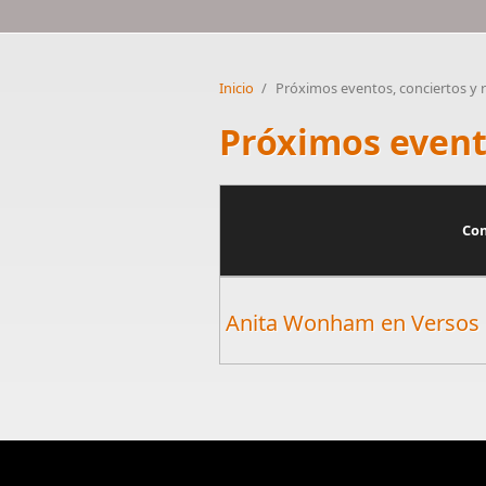
Inicio
/
Próximos eventos, conciertos y r
Próximos evento
Con
Anita Wonham en Versos 