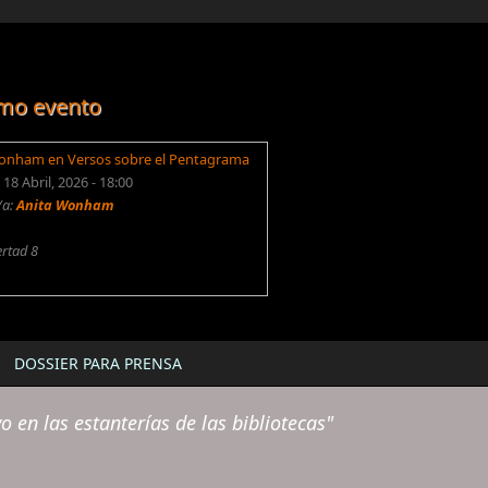
mo evento
onham en Versos sobre el Pentagrama
18 Abril, 2026 - 18:00
/a:
Anita Wonham
ertad 8
DOSSIER PARA PRENSA
en las estanterías de las bibliotecas
"