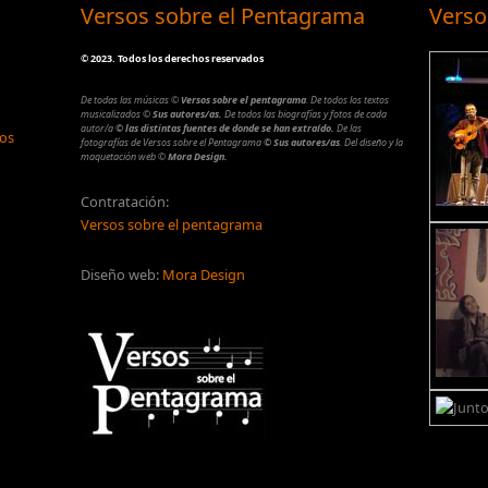
Versos sobre el Pentagrama
Verso
©
2023. Todos los derechos reservados
De todas las músicas
©
Versos sobre el pentagrama
.
De todos los textos
musicalizados
©
Sus autores/as.
De todos las biografías y fotos de cada
autor/a
© las distintas fuentes de donde se han extraído.
De las
los
fotografías de Versos sobre el Pentagrama
© Sus autores/as
.
Del diseño y la
maquetación web
©
Mora Design.
Contratación:
Versos sobre el pentagrama
Diseño web:
Mora Design