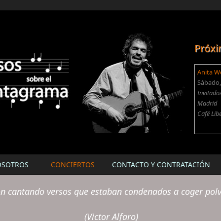
Próxi
Anita W
Sábado, 
Invitado
Madrid
Café Lib
OSOTROS
CONCIERTOS
CONTACTO Y CONTRATACIÓN
ón cantando versos que estaban condenados a coger polvo 
(Victor Alfaro)