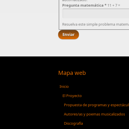
Pregunta matemática
*
11 + 7 =
Resuelva este simple problema matemátic
Mapa web
Inicio
El Proyecto
Propuesta de programas y espectácu
Autores/as y poemas musicalizados
Discografía