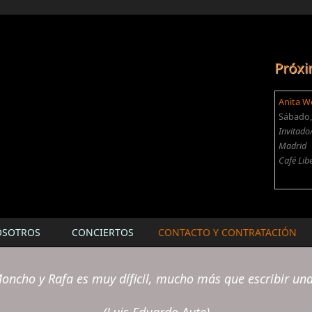
Próxi
Anita W
Sábado, 
Invitado
Madrid
Café Lib
OSOTROS
CONCIERTOS
CONTACTO Y CONTRATACIÓN
oncho y Rafa es muy díficil, mucho más que escribir un