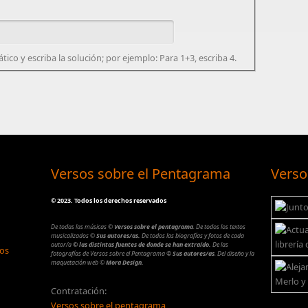
o y escriba la solución; por ejemplo: Para 1+3, escriba 4.
Versos sobre el Pentagrama
Verso
©
2023. Todos los derechos reservados
De todas las músicas
©
Versos sobre el pentagrama
.
De todos los textos
musicalizados
©
Sus autores/as.
De todos las biografías y fotos de cada
autor/a
© las distintas fuentes de donde se han extraído.
De las
los
fotografías de Versos sobre el Pentagrama
© Sus autores/as
.
Del diseño y la
maquetación web
©
Mora Design.
Contratación:
Versos sobre el pentagrama