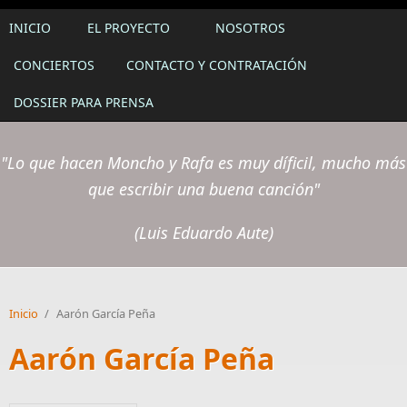
INICIO
EL PROYECTO
NOSOTROS
CONCIERTOS
CONTACTO Y CONTRATACIÓN
DOSSIER PARA PRENSA
"Lo que hacen Moncho y Rafa es muy díficil, mucho más
que escribir una buena canción"
(Luis Eduardo Aute)
Inicio
/
Aarón García Peña
Aarón García Peña