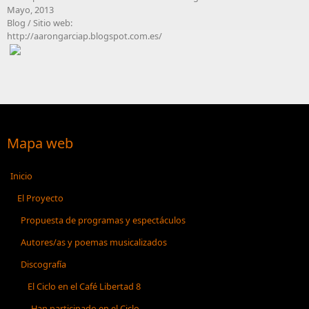
Mayo, 2013
Blog / Sitio web:
http://aarongarciap.blogspot.com.es/
Mapa web
Inicio
El Proyecto
Propuesta de programas y espectáculos
Autores/as y poemas musicalizados
Discografía
El Ciclo en el Café Libertad 8
Han participado en el Ciclo