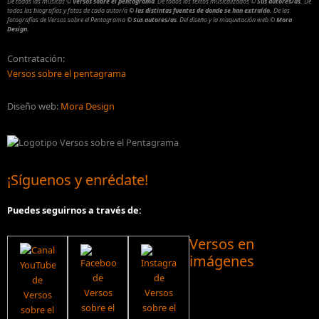
De todas las músicas
©
Versos sobre el pentagrama
.
De todos los textos musicalizados
©
Sus autores/as.
De
todos las biografías y fotos de cada autor/a
© las distintas fuentes de donde se han extraído.
De las
fotografías de Versos sobre el Pentagrama
© Sus autores/as
.
Del diseño y la maquetación web
©
Mora
Design.
Contratación:
Versos sobre el pentagrama
Diseño web:
Mora Design
¡Síguenos y enrédate!
Puedes seguirnos a través de:
Versos en
imágenes