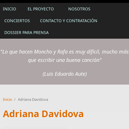
INICIO
EL PROYECTO
NOSOTROS
CONCIERTOS
CONTACTO Y CONTRATACIÓN
DOSSIER PARA PRENSA
"Lo que hacen Moncho y Rafa es muy díficil, mucho más
que escribir una buena canción"
(Luis Eduardo Aute)
Inicio
/
Adriana Davidova
Adriana Davidova