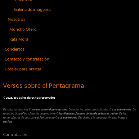
Galería de imágenes
Nosotros
Moncho Otero
Rafa Mora
Conciertos
Contacto y contratación
Dossier para prensa
Versos sobre el Pentagrama
©
2023. Todos los derechos reservados
De todas las músicas
©
Versos sobre el pentagrama
.
De todos los textos musicalizados
©
Sus autores/as.
De
todos las biografías y fotos de cada autor/a
© las distintas fuentes de donde se han extraído.
De las
fotografías de Versos sobre el Pentagrama
© Sus autores/as
.
Del diseño y la maquetación web
©
Mora
Design.
Contratación: