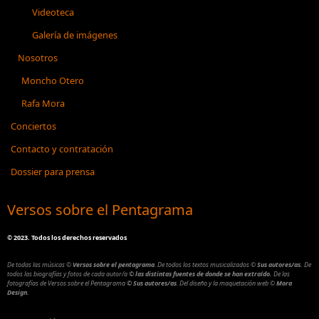
Videoteca
Galería de imágenes
Nosotros
Moncho Otero
Rafa Mora
Conciertos
Contacto y contratación
Dossier para prensa
Versos sobre el Pentagrama
©
2023. Todos los derechos reservados
De todas las músicas
©
Versos sobre el pentagrama
.
De todos los textos musicalizados
©
Sus autores/as.
De
todos las biografías y fotos de cada autor/a
© las distintas fuentes de donde se han extraído.
De las
fotografías de Versos sobre el Pentagrama
© Sus autores/as
.
Del diseño y la maquetación web
©
Mora
Design.