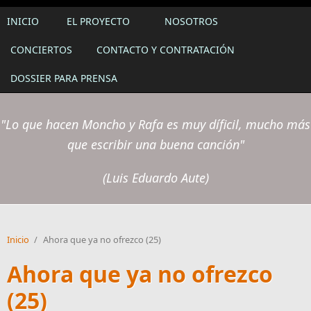
INICIO
EL PROYECTO
NOSOTROS
CONCIERTOS
CONTACTO Y CONTRATACIÓN
DOSSIER PARA PRENSA
"Lo que hacen Moncho y Rafa es muy díficil, mucho más
que escribir una buena canción"
(Luis Eduardo Aute)
Inicio
/
Ahora que ya no ofrezco (25)
Ahora que ya no ofrezco
(25)