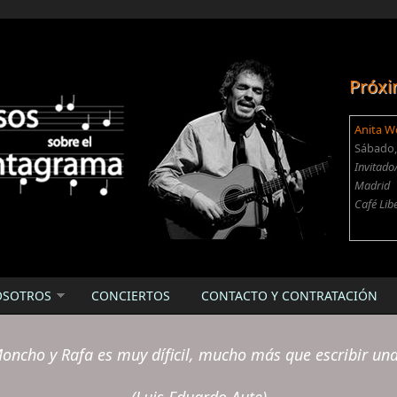
Próxi
Anita W
Sábado, 
Invitado
Madrid
Café Lib
OSOTROS
CONCIERTOS
CONTACTO Y CONTRATACIÓN
oncho y Rafa es muy díficil, mucho más que escribir un