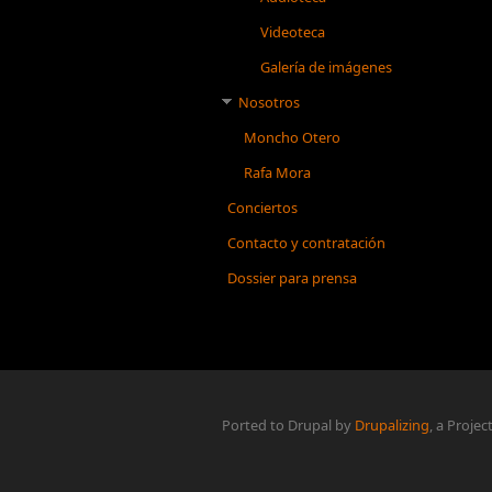
Videoteca
Galería de imágenes
Nosotros
Moncho Otero
Rafa Mora
Conciertos
Contacto y contratación
Dossier para prensa
Ported to Drupal by
Drupalizing
, a Projec