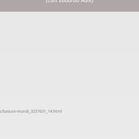
(Luis Eduardo Aute)
s/basura-mundi_3257631_14.html