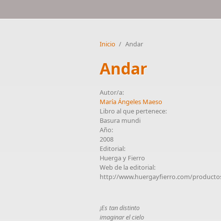
Inicio
/
Andar
Andar
Autor/a:
María Ángeles Maeso
Libro al que pertenece:
Basura mundi
Año:
2008
Editorial:
Huerga y Fierro
Web de la editorial:
http://www.huergayfierro.com/producto
¡Es tan distinto
imaginar el cielo