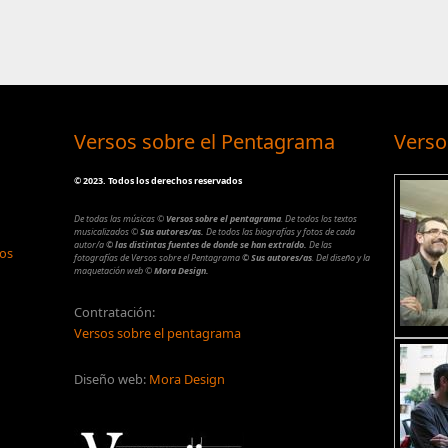
Versos sobre el Pentagrama
Verso
©
2023. Todos los derechos reservados
De todas las músicas
©
Versos sobre el pentagrama
.
De todos los textos
musicalizados
©
Sus autores/as.
De todos las biografías y fotos de cada
autor/a
© las distintas fuentes de donde se han extraído.
De las
los
fotografías de Versos sobre el Pentagrama
© Sus autores/as
.
Del diseño y la
maquetación web
©
Mora Design.
Contratación:
Versos sobre el pentagrama
Diseño web:
Mora Design