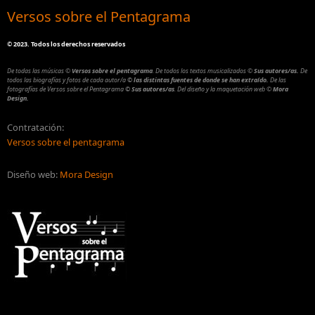
Versos sobre el Pentagrama
©
2023. Todos los derechos reservados
De todas las músicas
©
Versos sobre el pentagrama
.
De todos los textos musicalizados
©
Sus autores/as.
De
todos las biografías y fotos de cada autor/a
© las distintas fuentes de donde se han extraído.
De las
fotografías de Versos sobre el Pentagrama
© Sus autores/as
.
Del diseño y la maquetación web
©
Mora
Design.
Contratación:
Versos sobre el pentagrama
Diseño web:
Mora Design