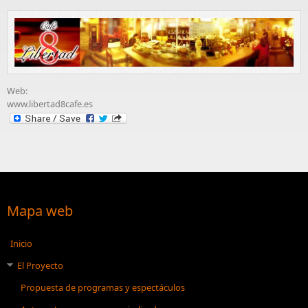
Web:
www.libertad8cafe.es
Mapa web
Inicio
El Proyecto
Propuesta de programas y espectáculos