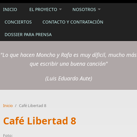
INICIO
EL PROYECTO
NOSOTROS
CONCIERTOS
CONTACTO Y CONTRATACIÓN
DOSSIER PARA PRENSA
"Lo que hacen Moncho y Rafa es muy díficil, mucho más
que escribir una buena canción"
(Luis Eduardo Aute)
Inicio
/
Café Libertad 8
Café Libertad 8
Foto: