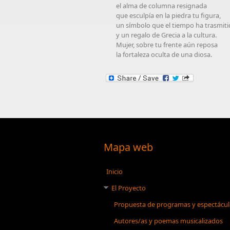
el alma de columna resignada
que esculpía en la piedra tu figura,
un símbolo que el tiempo ha trasmit
y un regalo de Grecia a la cultura.
Mujer, sobre tu frente aún reposa
la fortaleza oculta de una diosa.
Mapa web
Inicio
El Proyecto
Propuesta de programas y espectácu
Autores/as y poemas musicalizados