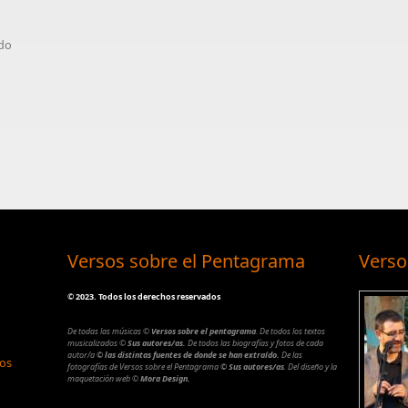
ido
Versos sobre el Pentagrama
Verso
©
2023. Todos los derechos reservados
De todas las músicas
©
Versos sobre el pentagrama
.
De todos los textos
musicalizados
©
Sus autores/as.
De todos las biografías y fotos de cada
autor/a
© las distintas fuentes de donde se han extraído.
De las
los
fotografías de Versos sobre el Pentagrama
© Sus autores/as
.
Del diseño y la
maquetación web
©
Mora Design.