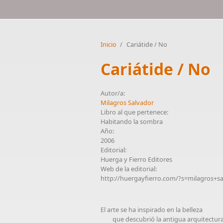
Inicio
/
Cariátide / No
Cariátide / No
Autor/a:
Milagros Salvador
Libro al que pertenece:
Habitando la sombra
Año:
2006
Editorial:
Huerga y Fierro Editores
Web de la editorial:
http://huergayfierro.com/?s=milagros+s
El arte se ha inspirado en la belleza
que descubrió la antigua arquitectur