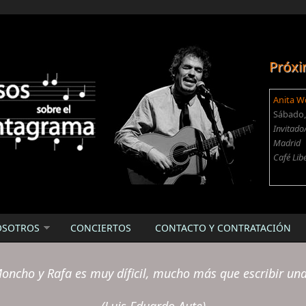
Próxi
Anita W
Sábado, 
Invitado
Madrid
Café Lib
OSOTROS
CONCIERTOS
CONTACTO Y CONTRATACIÓN
oncho y Rafa es muy díficil, mucho más que escribir un