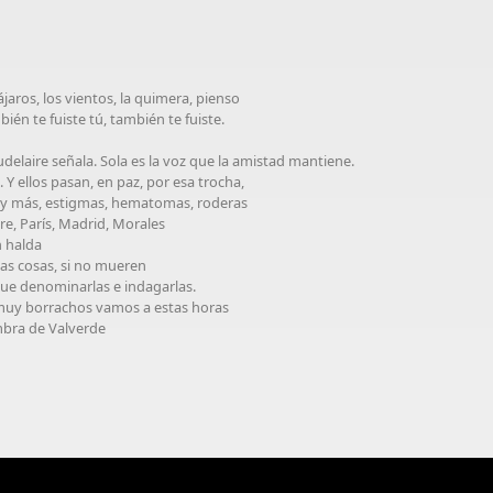
jaros, los vientos, la quimera, pienso
bién te fuiste tú, también te fuiste.
audelaire señala. Sola es la voz que la amistad mantiene.
. Y ellos pasan, en paz, por esa trocha,
s y más, estigmas, hematomas, roderas
ire, París, Madrid, Morales
n halda
as cosas, si no mueren
que denominarlas e indagarlas.
y muy borrachos vamos a estas horas
mbra de Valverde