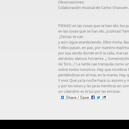
Observaciones:
Colaboración musical de Carlos Chaouen.
PIENSO en las cosas que se han ido: los pá
en las cosas que se han ido, ¡cuántas! Tam
¿Tantas se van
y aún sigue atardeciendo. Elliot invita, B
Y ellos pasan, en paz, por nuestro espíritu
por esa senda donde erró la vida, marca
del dolor, silencio hirviente. ¿ Somersetsh
de Toro...? La tarde cae tranquila como u
sobre todos nosotros. Hay que nombrar l
perdiéndose en el mar, en la marea. Hay 
Y vivir. Que ya la noche hace su asomo 
y por los tesos y las jaras hembras en so
un calandrio es la luz por las encinas.