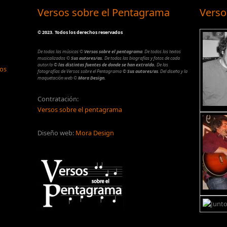
Versos sobre el Pentagrama
Verso
©
2023. Todos los derechos reservados
De todas las músicas
©
Versos sobre el pentagrama
.
De todos los textos
musicalizados
©
Sus autores/as.
De todos las biografías y fotos de cada
autor/a
© las distintas fuentes de donde se han extraído.
De las
los
fotografías de Versos sobre el Pentagrama
© Sus autores/as
.
Del diseño y la
maquetación web
©
Mora Design.
Contratación:
Versos sobre el pentagrama
Diseño web:
Mora Design