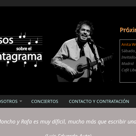
Próxi
Anita W
Sábado, 
Invitado
Madrid
Café Lib
OSOTROS
CONCIERTOS
CONTACTO Y CONTRATACIÓN
oncho y Rafa es muy díficil, mucho más que escribir un