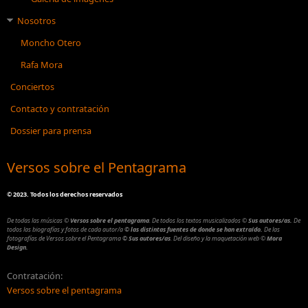
Nosotros
Moncho Otero
Rafa Mora
Conciertos
Contacto y contratación
Dossier para prensa
Versos sobre el Pentagrama
©
2023. Todos los derechos reservados
De todas las músicas
©
Versos sobre el pentagrama
.
De todos los textos musicalizados
©
Sus autores/as.
De
todos las biografías y fotos de cada autor/a
© las distintas fuentes de donde se han extraído.
De las
fotografías de Versos sobre el Pentagrama
© Sus autores/as
.
Del diseño y la maquetación web
©
Mora
Design.
Contratación:
Versos sobre el pentagrama