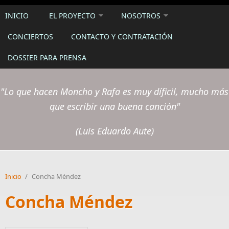
INICIO
EL PROYECTO
NOSOTROS
CONCIERTOS
CONTACTO Y CONTRATACIÓN
DOSSIER PARA PRENSA
"Lo que hacen Moncho y Rafa es muy díficil, mucho más
que escribir una buena canción"
(Luis Eduardo Aute)
Inicio
/
Concha Méndez
Concha Méndez