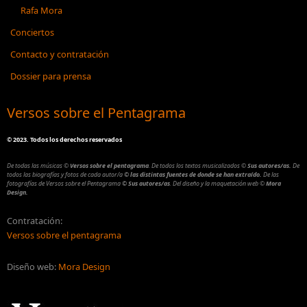
Rafa Mora
Conciertos
Contacto y contratación
Dossier para prensa
Versos sobre el Pentagrama
©
2023. Todos los derechos reservados
De todas las músicas
©
Versos sobre el pentagrama
.
De todos los textos musicalizados
©
Sus autores/as.
De
todos las biografías y fotos de cada autor/a
© las distintas fuentes de donde se han extraído.
De las
fotografías de Versos sobre el Pentagrama
© Sus autores/as
.
Del diseño y la maquetación web
©
Mora
Design.
Contratación:
Versos sobre el pentagrama
Diseño web:
Mora Design