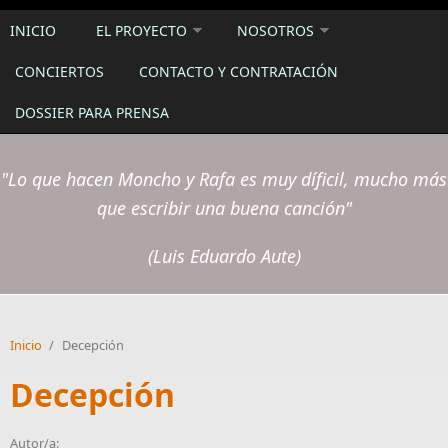
INICIO
EL PROYECTO
NOSOTROS
CONCIERTOS
CONTACTO Y CONTRATACIÓN
DOSSIER PARA PRENSA
"Lo que hacen Moncho y Rafa es muy díficil, mucho más
que escribir una buena canción"
(Luis Eduardo Aute)
Inicio
/
Decepción
Decepción
Autor/a: