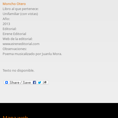
Moncho Otero
Libro al que pertenece:
Unifamiliar (con vistas)
Año:
2013
Editorial:
Eirene Editorial
Web de la editorial:
www.eireneditorial.com
Observaciones:
Poema musicalizado por Juanlu Mora.
Texto no disponible.
Mapa web