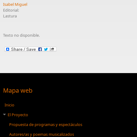
Isabel Miguel
Editorial:
Lastura
Texto no disponible.
Mapa web
Inicio
El Proyecto
Propuesta de programas y espectáculos
Autores/as y poemas musicalizados