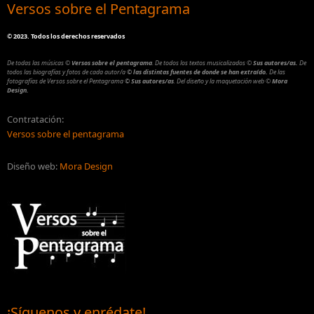
Versos sobre el Pentagrama
©
2023. Todos los derechos reservados
De todas las músicas
©
Versos sobre el pentagrama
.
De todos los textos musicalizados
©
Sus autores/as.
De
todos las biografías y fotos de cada autor/a
© las distintas fuentes de donde se han extraído.
De las
fotografías de Versos sobre el Pentagrama
© Sus autores/as
.
Del diseño y la maquetación web
©
Mora
Design.
Contratación:
Versos sobre el pentagrama
Diseño web:
Mora Design
¡Síguenos y enrédate!