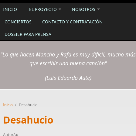
INICIO
EL PROYECTO
NOSOTROS
CONCIERTOS
CONTACTO Y CONTRATACIÓN
DOSSIER PARA PRENSA
"Lo que hacen Moncho y Rafa es muy díficil, mucho más
que escribir una buena canción"
(Luis Eduardo Aute)
Inicio
/
Desahucio
Desahucio
Autor/a: