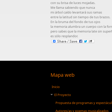
con su brisa de luces mojadas.
Me llama sabiendo que nunca
mi árbol caído levantará sus ramas
entre la latitud sin tiempo de tus brazos.
En la bruma del fondo de tus ojos
la memoria alumbra un cuerpo con la for
pero sabes que la memoria late sin superf
es sólo resplandor.
Mapa web
Inicio
El Proyecto
Propuesta de programas y espectácu
Autores/as y poemas musicalizados