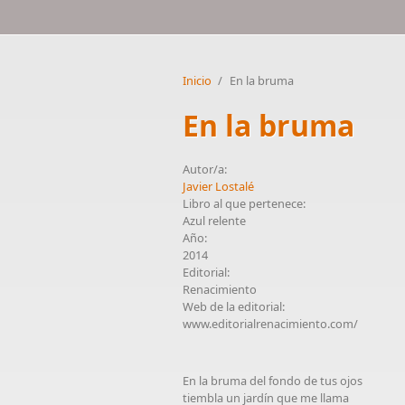
Inicio
/
En la bruma
En la bruma
Autor/a:
Javier Lostalé
Libro al que pertenece:
Azul relente
Año:
2014
Editorial:
Renacimiento
Web de la editorial:
www.editorialrenacimiento.com/
En la bruma del fondo de tus ojos
tiembla un jardín que me llama