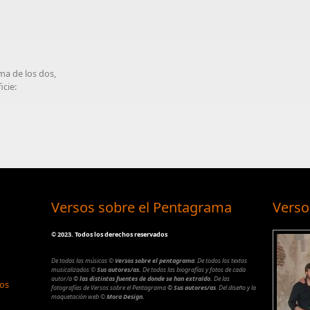
ma de los dos,
icie:
Versos sobre el Pentagrama
Verso
©
2023. Todos los derechos reservados
De todas las músicas
©
Versos sobre el pentagrama
.
De todos los textos
musicalizados
©
Sus autores/as.
De todos las biografías y fotos de cada
autor/a
© las distintas fuentes de donde se han extraído.
De las
los
fotografías de Versos sobre el Pentagrama
© Sus autores/as
.
Del diseño y la
maquetación web
©
Mora Design.