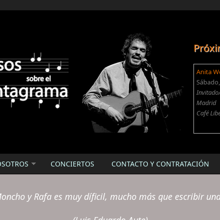
Próxi
Anita W
Sábado, 
Invitado
Madrid
Café Lib
OSOTROS
CONCIERTOS
CONTACTO Y CONTRATACIÓN
oncho y Rafa es muy díficil, mucho más que escribir un