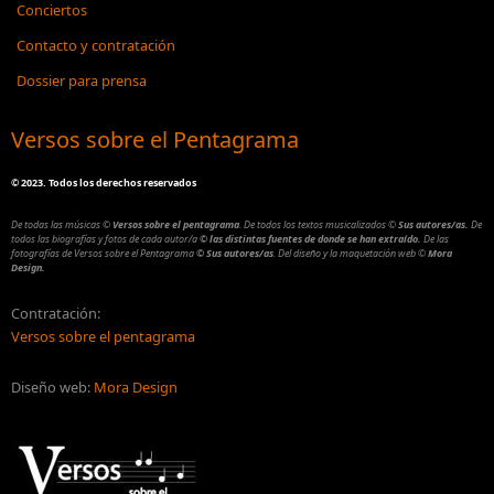
Conciertos
Contacto y contratación
Dossier para prensa
Versos sobre el Pentagrama
©
2023. Todos los derechos reservados
De todas las músicas
©
Versos sobre el pentagrama
.
De todos los textos musicalizados
©
Sus autores/as.
De
todos las biografías y fotos de cada autor/a
© las distintas fuentes de donde se han extraído.
De las
fotografías de Versos sobre el Pentagrama
© Sus autores/as
.
Del diseño y la maquetación web
©
Mora
Design.
Contratación:
Versos sobre el pentagrama
Diseño web:
Mora Design