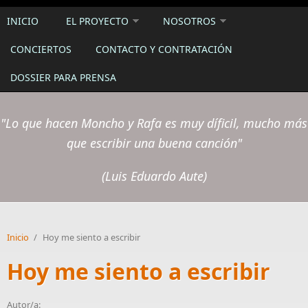
INICIO
EL PROYECTO
NOSOTROS
CONCIERTOS
CONTACTO Y CONTRATACIÓN
DOSSIER PARA PRENSA
"Lo que hacen Moncho y Rafa es muy díficil, mucho más
que escribir una buena canción"
(Luis Eduardo Aute)
Inicio
/
Hoy me siento a escribir
Hoy me siento a escribir
Autor/a: