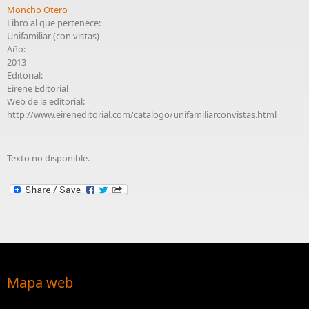
Moncho Otero
Libro al que pertenece:
Unifamiliar (con vistas)
Año:
2013
Editorial:
Eirene Editorial
Web de la editorial:
http://www.eireneditorial.com/catalogo/unifamiliarconvistas.html
Texto no disponible.
Mapa web