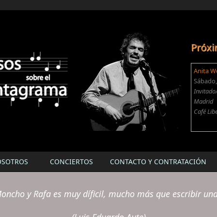
Próxi
Anita W
Sábado, 
Invitado
Madrid
Café Lib
OSOTROS
CONCIERTOS
CONTACTO Y CONTRATACIÓN
oncho y Rafa es muy díficil, mucho más que escribir un