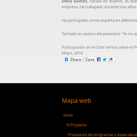
Inma Gómez
, nacida en Madrid, es li
empresa. Ha trabajado durante tres años en
Ha participado como experta en diferente
También es autora del poemario “Yo no qu
Participación en el Ciclo Versos sobre el
Mayo, 2019
Mapa web
Inicio
El Proyecto
Propuesta de programas y espectácu