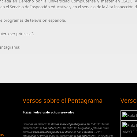
cenciada en Derecho por la universidad Complutense y máster en ICADE.
 el Servicio de Inspección educativa y en el servicio de la Alta Inspección 
s programas de televisión española.
iero ser princesa”.
 Pentagrama:
Versos sobre el Pentagrama
Verso
©
2023. Todos los derechos reservados
De todas las músicas
©
Versos sobre el pentagrama
.
De todos los textos
musicalizados
©
Sus autores/as.
De todos las biografías y fotos de cada
autor/a
© las distintas fuentes de donde se han extraído.
De las
los
fotografías de Versos sobre el Pentagrama
© Sus autores/as
.
Del diseño y la