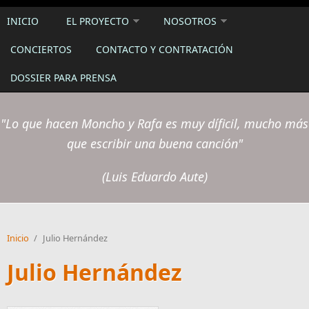
INICIO
EL PROYECTO
NOSOTROS
CONCIERTOS
CONTACTO Y CONTRATACIÓN
DOSSIER PARA PRENSA
"Lo que hacen Moncho y Rafa es muy díficil, mucho más
que escribir una buena canción"
(Luis Eduardo Aute)
Inicio
/
Julio Hernández
Julio Hernández