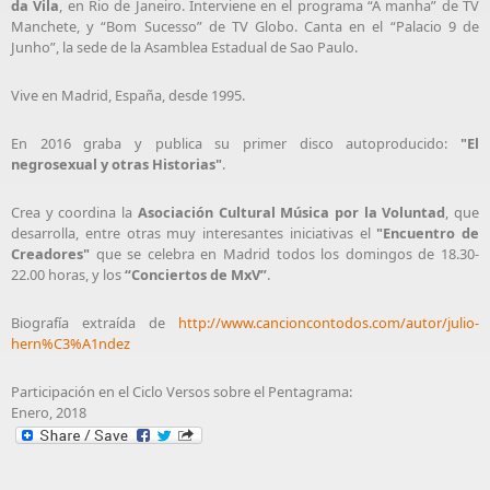
da Vila
, en Rio de Janeiro. Interviene en el programa “A manha” de TV
Manchete, y “Bom Sucesso” de TV Globo. Canta en el “Palacio 9 de
Junho”, la sede de la Asamblea Estadual de Sao Paulo.
Vive en Madrid, España, desde 1995.
En 2016 graba y publica su primer disco autoproducido:
"El
negrosexual y otras Historias"
.
Crea y coordina la
Asociación Cultural Música por la Voluntad
, que
desarrolla, entre otras muy interesantes iniciativas el
"Encuentro de
Creadores"
que se celebra en Madrid todos los domingos de 18.30-
22.00 horas, y los
“Conciertos de MxV”
.
Biografía extraída de
http://www.cancioncontodos.com/autor/julio-
hern%C3%A1ndez
Participación en el Ciclo Versos sobre el Pentagrama:
Enero, 2018