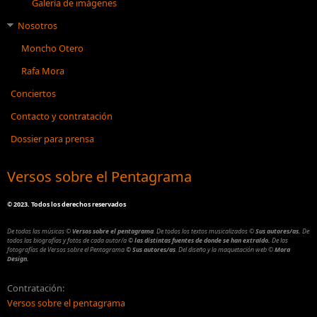
Galería de imágenes
Nosotros
Moncho Otero
Rafa Mora
Conciertos
Contacto y contratación
Dossier para prensa
Versos sobre el Pentagrama
©
2023. Todos los derechos reservados
De todas las músicas
©
Versos sobre el pentagrama
.
De todos los textos musicalizados
©
Sus autores/as.
De
todos las biografías y fotos de cada autor/a
© las distintas fuentes de donde se han extraído.
De las
fotografías de Versos sobre el Pentagrama
© Sus autores/as
.
Del diseño y la maquetación web
©
Mora
Design.
Contratación:
Versos sobre el pentagrama