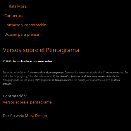
Rafa Mora
Conciertos
Contacto y contratación
Dossier para prensa
Versos sobre el Pentagrama
©
2023. Todos los derechos reservados
De todas las músicas
©
Versos sobre el pentagrama
.
De todos los textos musicalizados
©
Sus autores/as.
De
todos las biografías y fotos de cada autor/a
© las distintas fuentes de donde se han extraído.
De las
fotografías de Versos sobre el Pentagrama
© Sus autores/as
.
Del diseño y la maquetación web
©
Mora
Design.
Contratación:
Versos sobre el pentagrama
Diseño web:
Mora Design