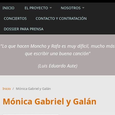
INICIO
EL PROYECTO
NOSOTROS
CONCIERTOS
CONTACTO Y CONTRATACIÓN
DOSSIER PARA PRENSA
"Lo que hacen Moncho y Rafa es muy díficil, mucho más
que escribir una buena canción"
(Luis Eduardo Aute)
Inicio
/
Mónica Gabriel y Galán
Mónica Gabriel y Galán