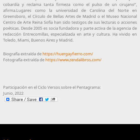
cobardía y reclama tanta firmeza como el pulso de un cirujano”,
afirma.Lugares como la universidad de Carolina del Norte en
Greensboro, el Círculo de Bellas Artes de Madrid o el Museo Nacional
Centro de Arte Reina Sofía han sido testigos de sus lecturas o acciones
poéticas. Desde 2005 es socia fundadora y parte activa de la agencia de
redacción Entrecomillas, especializada en arte y cultura. Ha vivido en
Toledo, Miami, Buenos Aires y Madrid.
Biografía extraída de
https://huergayfierro.com/
Fotografía extraída de
https://www.zendalibros.com/
Participación en el Ciclo Versos sobre el Pentagrama:
Junio, 2022