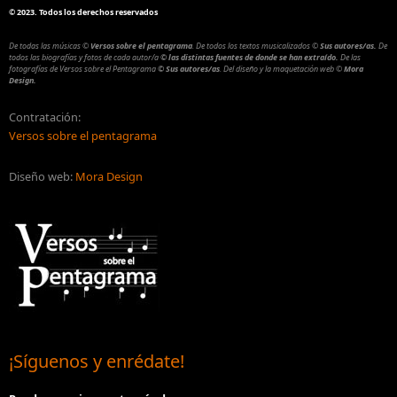
©
2023. Todos los derechos reservados
De todas las músicas
©
Versos sobre el pentagrama
.
De todos los textos musicalizados
©
Sus autores/as.
De
todos las biografías y fotos de cada autor/a
© las distintas fuentes de donde se han extraído.
De las
fotografías de Versos sobre el Pentagrama
© Sus autores/as
.
Del diseño y la maquetación web
©
Mora
Design.
Contratación:
Versos sobre el pentagrama
Diseño web:
Mora Design
¡Síguenos y enrédate!