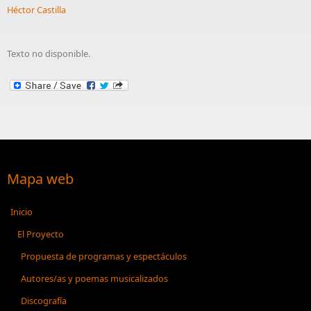
Héctor Castilla
Texto no disponible.
Mapa web
Inicio
El Proyecto
Propuesta de programas y espectáculos
Autores/as y poemas musicalizados
Discografía