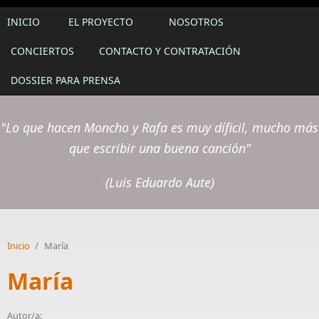
INICIO
EL PROYECTO
NOSOTROS
CONCIERTOS
CONTACTO Y CONTRATACIÓN
DOSSIER PARA PRENSA
"Lo que hacen Moncho y Rafa es muy díficil, mucho más
que escribir una buena canción"
(Luis Eduardo Aute)
Inicio
/
María
María
Autor/a: