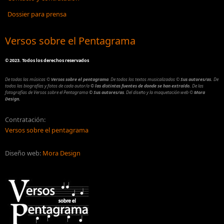
Dossier para prensa
Versos sobre el Pentagrama
©
2023. Todos los derechos reservados
De todas las músicas
©
Versos sobre el pentagrama
.
De todos los textos musicalizados
©
Sus autores/as.
De
todos las biografías y fotos de cada autor/a
© las distintas fuentes de donde se han extraído.
De las
fotografías de Versos sobre el Pentagrama
© Sus autores/as
.
Del diseño y la maquetación web
©
Mora
Design.
Contratación:
Versos sobre el pentagrama
Diseño web:
Mora Design