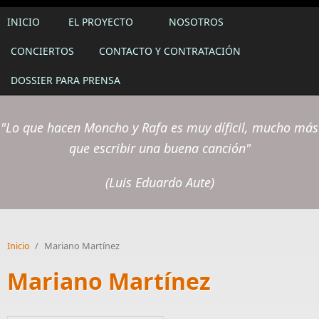
INICIO
EL PROYECTO
NOSOTROS
CONCIERTOS
CONTACTO Y CONTRATACIÓN
DOSSIER PARA PRENSA
"Lo que hacen Moncho y Rafa es muy díficil, mucho más
que escribir una buena canción"
(Luis Eduardo Aute)
Inicio
/
Mariano Martínez
Mariano Martínez