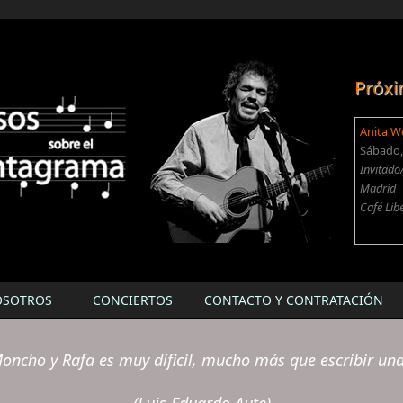
Próxi
Anita W
Sábado, 
Invitado
Madrid
Café Lib
OSOTROS
CONCIERTOS
CONTACTO Y CONTRATACIÓN
oncho y Rafa es muy díficil, mucho más que escribir un