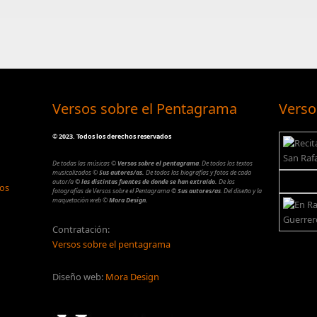
Versos sobre el Pentagrama
Verso
©
2023. Todos los derechos reservados
De todas las músicas
©
Versos sobre el pentagrama
.
De todos los textos
musicalizados
©
Sus autores/as.
De todos las biografías y fotos de cada
autor/a
© las distintas fuentes de donde se han extraído.
De las
los
fotografías de Versos sobre el Pentagrama
© Sus autores/as
.
Del diseño y la
maquetación web
©
Mora Design.
Contratación:
Versos sobre el pentagrama
Diseño web:
Mora Design