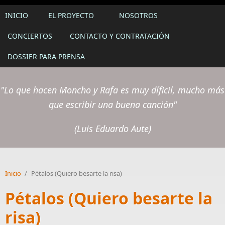
INICIO
EL PROYECTO
NOSOTROS
CONCIERTOS
CONTACTO Y CONTRATACIÓN
DOSSIER PARA PRENSA
"Lo que hacen Moncho y Rafa es muy díficil, mucho más
que escribir una buena canción"
(Luis Eduardo Aute)
Inicio
/
Pétalos (Quiero besarte la risa)
Pétalos (Quiero besarte la
risa)