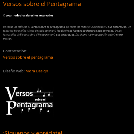
Versos sobre el Pentagrama
©
2023. Todos los derechos reservados
De todas las músicas
©
Versos sobre el pentagrama
.
De todos los textos musicalizados
©
Sus autores/as.
De
todos las biografías y fotos de cada autor/a
© las distintas fuentes de donde se han extraído.
De las
fotografías de Versos sobre el Pentagrama
© Sus autores/as
.
Del diseño y la maquetación web
©
Mora
Design.
Contratación:
Versos sobre el pentagrama
Diseño web:
Mora Design
¡Síguenos y enrédate!