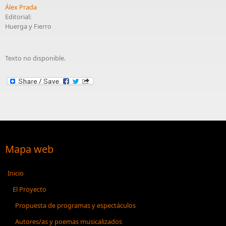
Álex Prada
Editorial:
Huerga y Fierro
Texto no disponible.
Mapa web
Inicio
El Proyecto
Propuesta de programas y espectáculos
Autores/as y poemas musicalizados