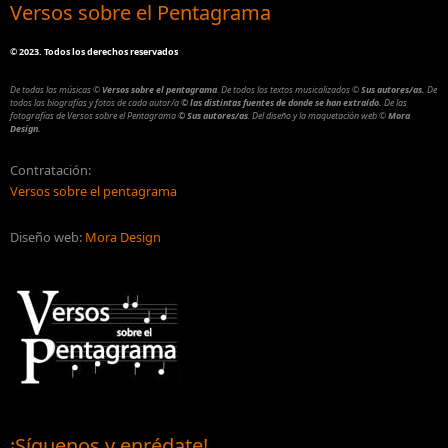
Versos sobre el Pentagrama
©
2023. Todos los derechos reservados
De todas las músicas
©
Versos sobre el pentagrama
.
De todos los textos musicalizados
©
Sus autores/as.
De
todos las biografías y fotos de cada autor/a
© las distintas fuentes de donde se han extraído.
De las
fotografías de Versos sobre el Pentagrama
© Sus autores/as
.
Del diseño y la maquetación web
©
Mora
Design.
Contratación:
Versos sobre el pentagrama
Diseño web:
Mora Design
¡Síguenos y enrédate!