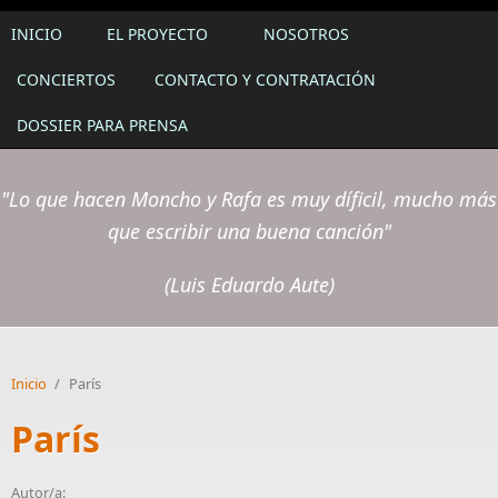
INICIO
EL PROYECTO
NOSOTROS
CONCIERTOS
CONTACTO Y CONTRATACIÓN
DOSSIER PARA PRENSA
"Lo que hacen Moncho y Rafa es muy díficil, mucho más
que escribir una buena canción"
(Luis Eduardo Aute)
Inicio
/
París
París
Autor/a: