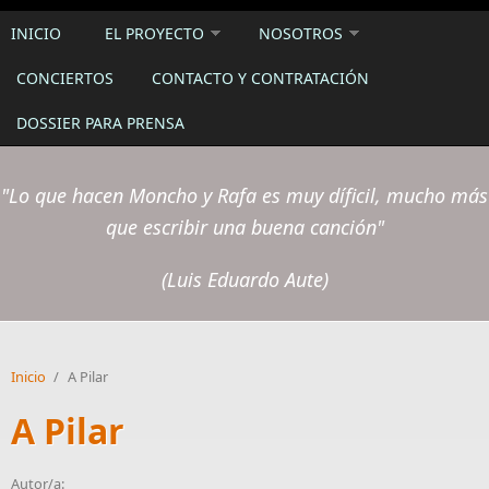
INICIO
EL PROYECTO
NOSOTROS
CONCIERTOS
CONTACTO Y CONTRATACIÓN
DOSSIER PARA PRENSA
"Lo que hacen Moncho y Rafa es muy díficil, mucho más
que escribir una buena canción"
(Luis Eduardo Aute)
Inicio
/
A Pilar
A Pilar
Autor/a: