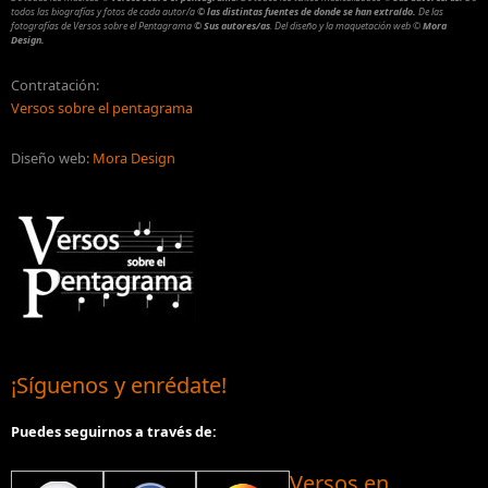
todos las biografías y fotos de cada autor/a
© las distintas fuentes de donde se han extraído.
De las
fotografías de Versos sobre el Pentagrama
© Sus autores/as
.
Del diseño y la maquetación web
©
Mora
Design.
Contratación:
Versos sobre el pentagrama
Diseño web:
Mora Design
¡Síguenos y enrédate!
Puedes seguirnos a través de:
Versos en