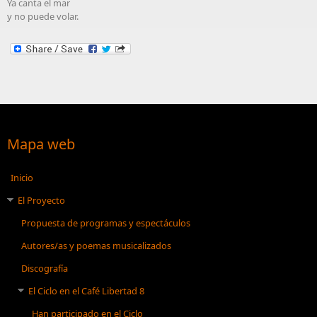
Ya canta el mar
y no puede volar.
Mapa web
Inicio
El Proyecto
Propuesta de programas y espectáculos
Autores/as y poemas musicalizados
Discografía
El Ciclo en el Café Libertad 8
Han participado en el Ciclo