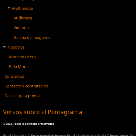
Multimedia
Audioteca
Videoteca
Galería de imágenes
Nosotros
Moncho Otero
Rafa Mora
Conciertos
Contacto y contratación
Dossier para prensa
Versos sobre el Pentagrama
©
2023. Todos los derechos reservados
De todas las músicas
©
Versos sobre el pentagrama
.
De todos los textos musicalizados
©
Sus autores/as.
De