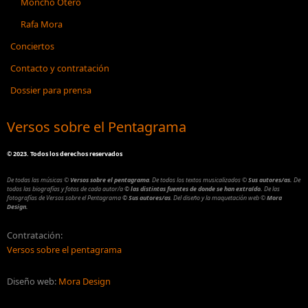
Moncho Otero
Rafa Mora
Conciertos
Contacto y contratación
Dossier para prensa
Versos sobre el Pentagrama
©
2023. Todos los derechos reservados
De todas las músicas
©
Versos sobre el pentagrama
.
De todos los textos musicalizados
©
Sus autores/as.
De
todos las biografías y fotos de cada autor/a
© las distintas fuentes de donde se han extraído.
De las
fotografías de Versos sobre el Pentagrama
© Sus autores/as
.
Del diseño y la maquetación web
©
Mora
Design.
Contratación:
Versos sobre el pentagrama
Diseño web:
Mora Design