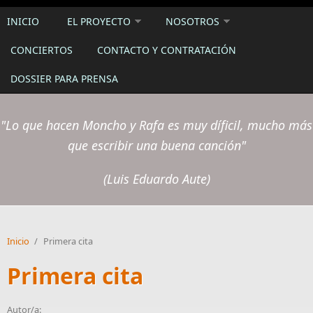
INICIO
EL PROYECTO
NOSOTROS
CONCIERTOS
CONTACTO Y CONTRATACIÓN
DOSSIER PARA PRENSA
"Lo que hacen Moncho y Rafa es muy díficil, mucho más
que escribir una buena canción"
(Luis Eduardo Aute)
Inicio
/
Primera cita
Primera cita
Autor/a: