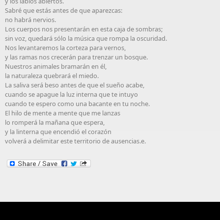
y los labios abiertos.
Sabré que estás antes de que aparezcas:
no habrá nervios.
Los cuerpos nos presentarán en esta caja de sombras;
sin voz, quedará sólo la música que rompa la oscuridad.
Nos levantaremos la corteza para vernos,
y las ramas nos crecerán para trenzar un bosque.
Nuestros animales bramarán en él,
la naturaleza quebrará el miedo.
La saliva será beso antes de que el sueño acabe,
cuando se apague la luz interna que te intuyo
cuando te espero como una bacante en tu noche.
El hilo de mente a mente que me lanzas
lo romperá la mañana que espera,
y la linterna que encendió el corazón
volverá a delimitar este territorio de ausencias.e.