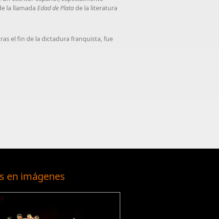
de la llamada
Edad de Plata
de la literatura
as el fin de la
dictadura franquista
, fue
s en imágenes