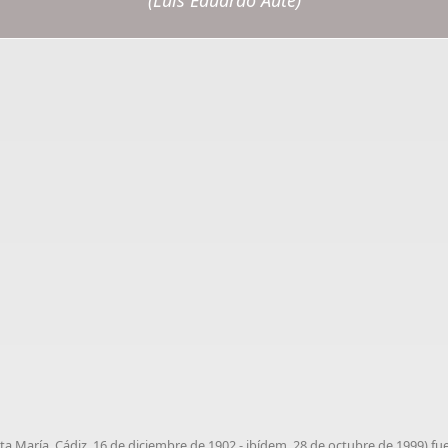
(Luis Eduardo Aute)
ta María, Cádiz, 16 de diciembre de 1902 - ibídem, 28 de octubre de 1999) fu