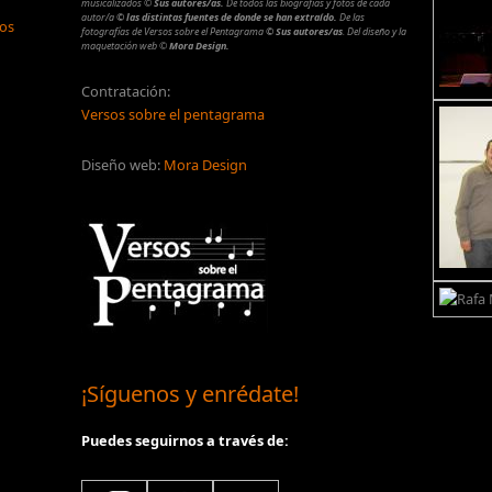
musicalizados
©
Sus autores/as.
De todos las biografías y fotos de cada
autor/a
© las distintas fuentes de donde se han extraído.
De las
los
fotografías de Versos sobre el Pentagrama
© Sus autores/as
.
Del diseño y la
maquetación web
©
Mora Design.
Contratación:
Versos sobre el pentagrama
Diseño web:
Mora Design
¡Síguenos y enrédate!
Puedes seguirnos a través de: