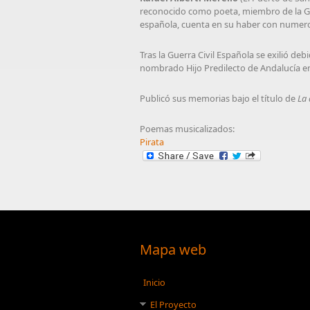
reconocido como poeta, miembro de la Ge
española, cuenta en su haber con numero
Tras la Guerra Civil Española se exilió deb
nombrado Hijo Predilecto de Andalucía en
Publicó sus memorias bajo el título de
La 
Poemas musicalizados:
Pirata
Mapa web
Inicio
El Proyecto