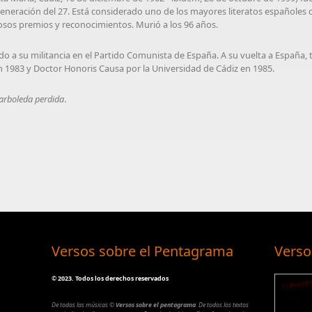
neración del 27. Está considerado uno de los mayores literatos españoles 
sos premios y reconocimientos. Murió a los 96 años.
ido a su militancia en el Partido Comunista de España. A su vuelta a España, tr
 1983 y Doctor Honoris Causa por la Universidad de Cádiz en 1985.
arboleda perdida
.
Versos sobre el Pentagrama
Verso
©
2023. Todos los derechos reservados
De todas las músicas
©
Versos sobre el pentagrama
.
De todos los textos