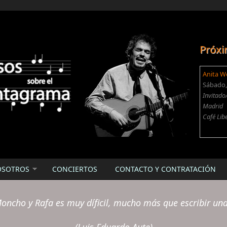
Próxi
Anita W
Sábado, 
Invitado
Madrid
Café Lib
OSOTROS
CONCIERTOS
CONTACTO Y CONTRATACIÓN
oncho y Rafa es muy díficil, mucho más que escribir un