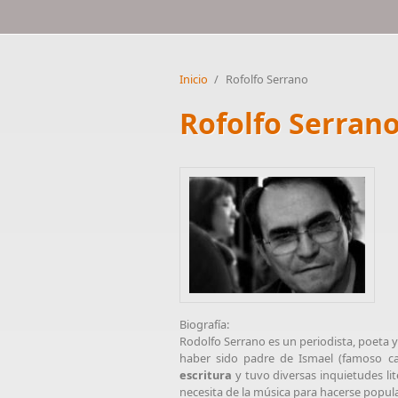
Inicio
/
Rofolfo Serrano
Rofolfo Serran
Biografía:
Rodolfo Serrano es un periodista, poeta 
haber sido padre de Ismael (famoso c
escritura
y tuvo diversas inquietudes lit
necesita de la música para hacerse popular