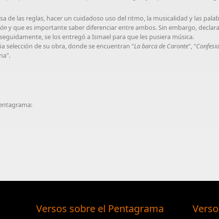
a de las reglas, hacer un cuidadoso uso del ritmo, la musicalidad y las pala
ión
y que es importante saber diferenciar entre ambos. Sin embargo, declar
seguidamente, se los entregó a Ismael para que les pusiera música.
 selección de su obra, donde se encuentran "
La barca de Caronte
", "
Confesio
na".
 Pentagrama:
Versos sobre el Pentagrama
Verso