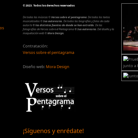
©
2023. Todos los derechos reservados
De todas las músicas
©
Versos sobre el pentagrama
.
De todos los textos
musicalizados
©
Sus autores/as.
De todos las biografías y fotos de cada
autor/a
© las distintas fuentes de donde se han extraído.
De las
los
fotografías de Versos sobre el Pentagrama
© Sus autores/as
.
Del diseño y la
maquetación web
©
Mora Design.
Contratación:
Versos sobre el pentagrama
Diseño web:
Mora Design
¡Síguenos y enrédate!