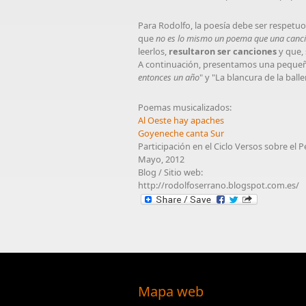
Para Rodolfo, la poesía debe ser respetuos
que
no es lo mismo un poema que una canc
leerlos,
resultaron ser canciones
y que, 
A continuación, presentamos una pequeña
entonces un año
" y "La blancura de la balle
Poemas musicalizados:
Al Oeste hay apaches
Goyeneche canta Sur
Participación en el Ciclo Versos sobre el
Mayo, 2012
Blog / Sitio web:
http://rodolfoserrano.blogspot.com.es/
Mapa web