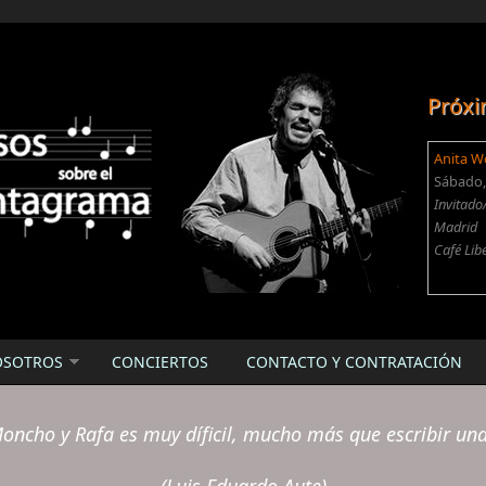
Próxi
Anita W
Sábado, 
Invitado
Madrid
Café Lib
OSOTROS
CONCIERTOS
CONTACTO Y CONTRATACIÓN
oncho y Rafa es muy díficil, mucho más que escribir un