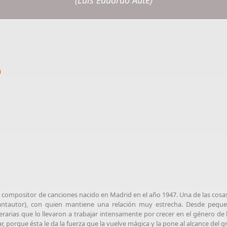
(Luis Eduardo Aute)
o
y compositor de canciones nacido en Madrid en el año 1947. Una de las cosas
antautor), con quien mantiene una relación muy estrecha. Desde pequ
erarias que lo llevaron a trabajar intensamente por crecer en el género de l
, porque ésta le da la fuerza que la vuelve mágica y la pone al alcance del g