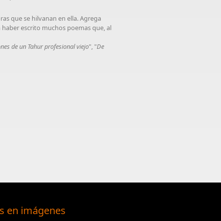
bras que se hilvanan en ella. Agrega
a haber escrito muchos poemas que, al
nes de un Tahur profesional viejo
", "
De
s en imágenes