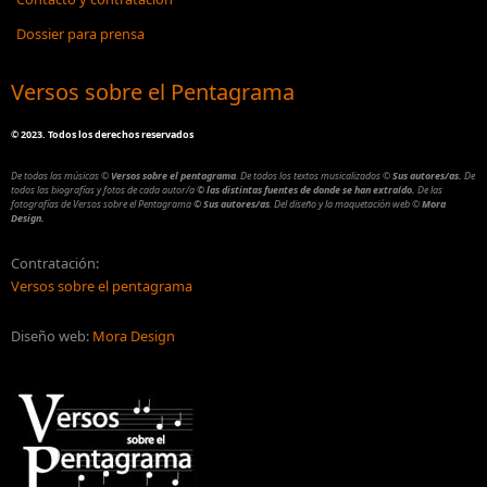
Dossier para prensa
Versos sobre el Pentagrama
©
2023. Todos los derechos reservados
De todas las músicas
©
Versos sobre el pentagrama
.
De todos los textos musicalizados
©
Sus autores/as.
De
todos las biografías y fotos de cada autor/a
© las distintas fuentes de donde se han extraído.
De las
fotografías de Versos sobre el Pentagrama
© Sus autores/as
.
Del diseño y la maquetación web
©
Mora
Design.
Contratación:
Versos sobre el pentagrama
Diseño web:
Mora Design