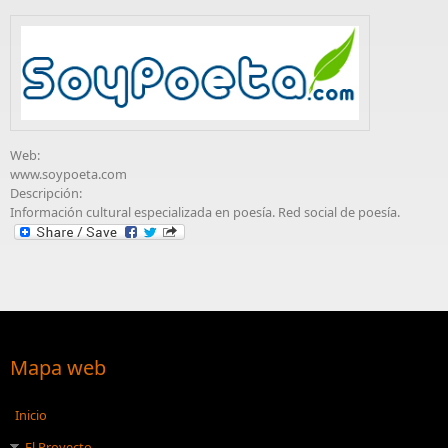
Web:
www.soypoeta.com
Descripción:
Información cultural especializada en poesía. Red social de poesía.
Mapa web
Inicio
El Proyecto