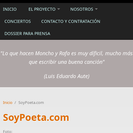
INICIO
EL PROYECTO
NOSOTROS
CONCIERTOS
CONTACTO Y CONTRATACIÓN
DOSSIER PARA PRENSA
"Lo que hacen Moncho y Rafa es muy díficil, mucho más
que escribir una buena canción"
(Luis Eduardo Aute)
Inicio
/
SoyPoeta.com
SoyPoeta.com
Foto: