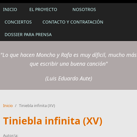
INICIO
EL PROYECTO
NOSOTROS
CONCIERTOS
CONTACTO Y CONTRATACIÓN
DOSSIER PARA PRENSA
"Lo que hacen Moncho y Rafa es muy díficil, mucho más
que escribir una buena canción"
(Luis Eduardo Aute)
Inicio
/
Tiniebla infinita (XV)
Tiniebla infinita (XV)
Autor/a: