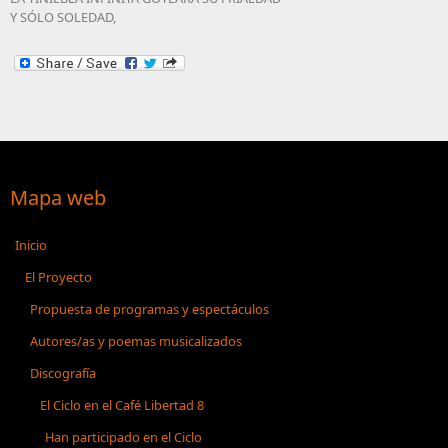
Y SÓLO SOLEDAD,
Mapa web
Inicio
El Proyecto
Propuesta de programas y espectáculos
Autores/as y poemas musicalizados
Discografía
El Ciclo en el Café Libertad 8
Han participado en el Ciclo