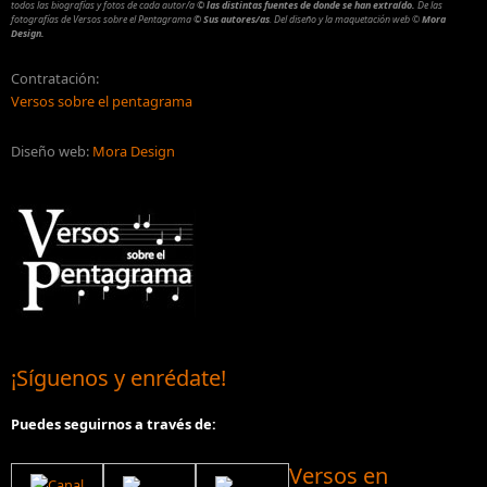
todos las biografías y fotos de cada autor/a
© las distintas fuentes de donde se han extraído.
De las
fotografías de Versos sobre el Pentagrama
© Sus autores/as
.
Del diseño y la maquetación web
©
Mora
Design.
Contratación:
Versos sobre el pentagrama
Diseño web:
Mora Design
¡Síguenos y enrédate!
Puedes seguirnos a través de:
Versos en