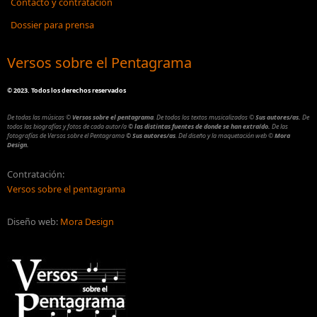
Contacto y contratación
Dossier para prensa
Versos sobre el Pentagrama
©
2023. Todos los derechos reservados
De todas las músicas
©
Versos sobre el pentagrama
.
De todos los textos musicalizados
©
Sus autores/as.
De
todos las biografías y fotos de cada autor/a
© las distintas fuentes de donde se han extraído.
De las
fotografías de Versos sobre el Pentagrama
© Sus autores/as
.
Del diseño y la maquetación web
©
Mora
Design.
Contratación:
Versos sobre el pentagrama
Diseño web:
Mora Design