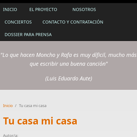
INICIO
EL PROYECTO
NOSOTROS
CONCIERTOS
CONTACTO Y CONTRATACIÓN
DOSSIER PARA PRENSA
"Lo que hacen Moncho y Rafa es muy díficil, mucho más
que escribir una buena canción"
(Luis Eduardo Aute)
Inicio
/
Tu casa mi casa
Tu casa mi casa
Autor/a: