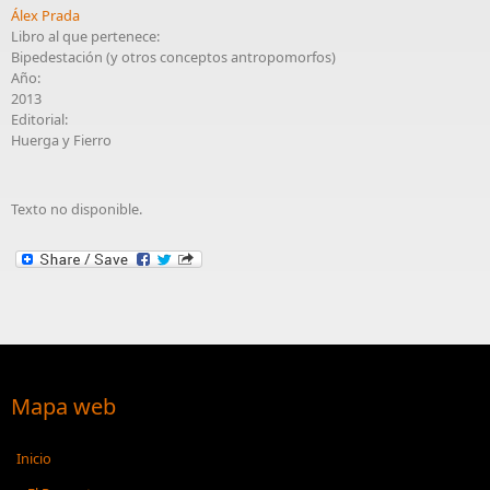
Álex Prada
Libro al que pertenece:
Bipedestación (y otros conceptos antropomorfos)
Año:
2013
Editorial:
Huerga y Fierro
Texto no disponible.
Mapa web
Inicio