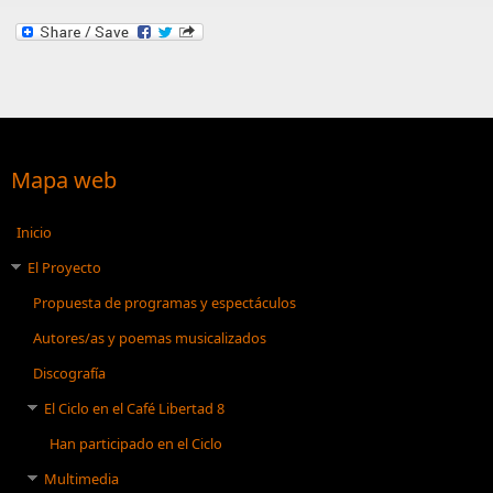
Mapa web
Inicio
El Proyecto
Propuesta de programas y espectáculos
Autores/as y poemas musicalizados
Discografía
El Ciclo en el Café Libertad 8
Han participado en el Ciclo
Multimedia