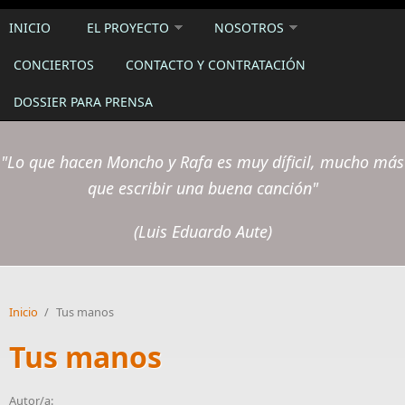
INICIO
EL PROYECTO
NOSOTROS
CONCIERTOS
CONTACTO Y CONTRATACIÓN
DOSSIER PARA PRENSA
"Lo que hacen Moncho y Rafa es muy díficil, mucho más
que escribir una buena canción"
(Luis Eduardo Aute)
Inicio
/
Tus manos
Tus manos
Autor/a: