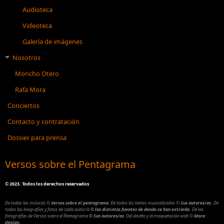
Audioteca
Videoteca
Galería de imágenes
Nosotros
Moncho Otero
Rafa Mora
Conciertos
Contacto y contratación
Dossier para prensa
Versos sobre el Pentagrama
©
2023. Todos los derechos reservados
De todas las músicas
©
Versos sobre el pentagrama
.
De todos los textos musicalizados
©
Sus autores/as.
De
todos las biografías y fotos de cada autor/a
© las distintas fuentes de donde se han extraído.
De las
fotografías de Versos sobre el Pentagrama
© Sus autores/as
.
Del diseño y la maquetación web
©
Mora
Design.