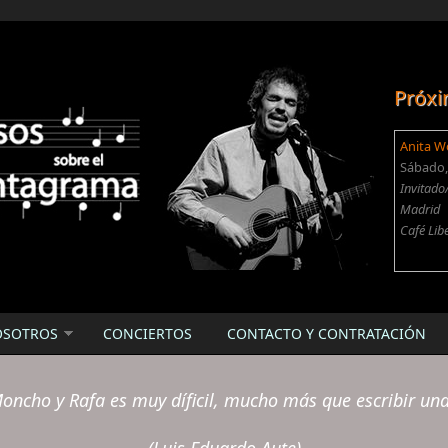
Próxi
Anita W
Sábado, 
Invitado
Madrid
Café Lib
OSOTROS
CONCIERTOS
CONTACTO Y CONTRATACIÓN
oncho y Rafa es muy díficil, mucho más que escribir un