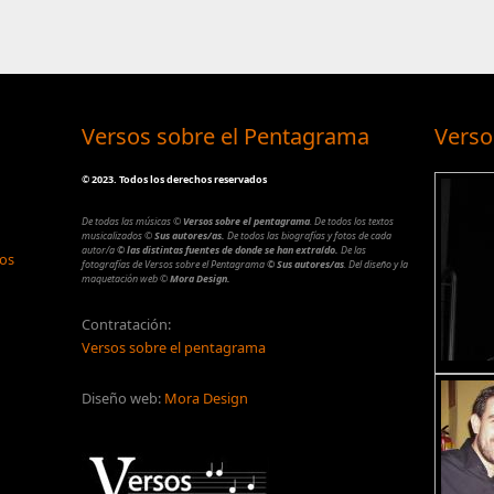
Versos sobre el Pentagrama
Verso
©
2023. Todos los derechos reservados
De todas las músicas
©
Versos sobre el pentagrama
.
De todos los textos
musicalizados
©
Sus autores/as.
De todos las biografías y fotos de cada
autor/a
© las distintas fuentes de donde se han extraído.
De las
los
fotografías de Versos sobre el Pentagrama
© Sus autores/as
.
Del diseño y la
maquetación web
©
Mora Design.
Contratación:
Versos sobre el pentagrama
Diseño web:
Mora Design