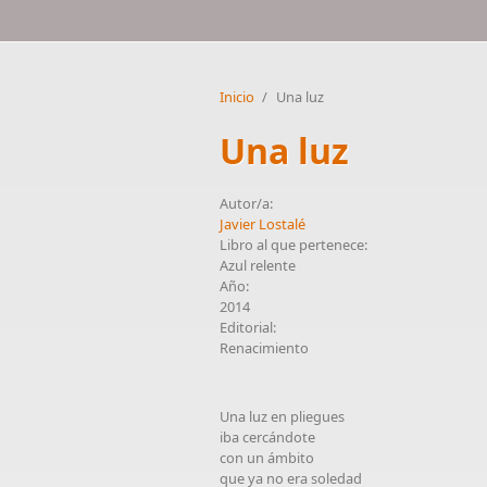
Inicio
/
Una luz
Una luz
Autor/a:
Javier Lostalé
Libro al que pertenece:
Azul relente
Año:
2014
Editorial:
Renacimiento
Una luz en pliegues
iba cercándote
con un ámbito
que ya no era soledad