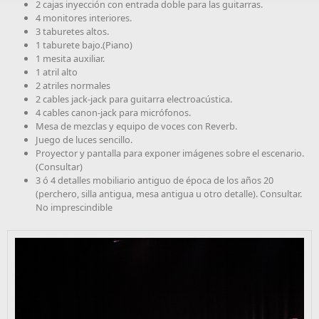
2 cajas inyección con entrada doble para las guitarras.
4 monitores interiores.
3 taburetes altos.
1 taburete bajo.(Piano)
1 mesita auxiliar.
1 atril alto
2 atriles normales
2 cables jack-jack para guitarra electroacústica.
4 cables canon-jack para micrófonos.
Mesa de mezclas y equipo de voces con Reverb.
Juego de luces sencillo.
Proyector y pantalla para exponer imágenes sobre el escenario.
(Consultar)
3 ó 4 detalles mobiliario antiguo de época de los años 20
(perchero, silla antigua, mesa antigua u otro detalle). Consultar.
No imprescindible