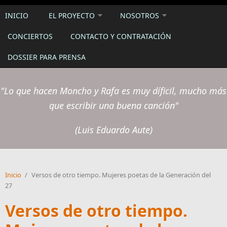
INICIO
EL PROYECTO
NOSOTROS
CONCIERTOS
CONTACTO Y CONTRATACIÓN
DOSSIER PARA PRENSA
"Lo que hacen Moncho y Rafa es muy díficil, mucho más
que escribir una buena canción"
(Luis Eduardo Aute)
Inicio
/
Versos de otro tiempo. Mujeres poetas de la Generación del
27
Versos de otro tiempo.