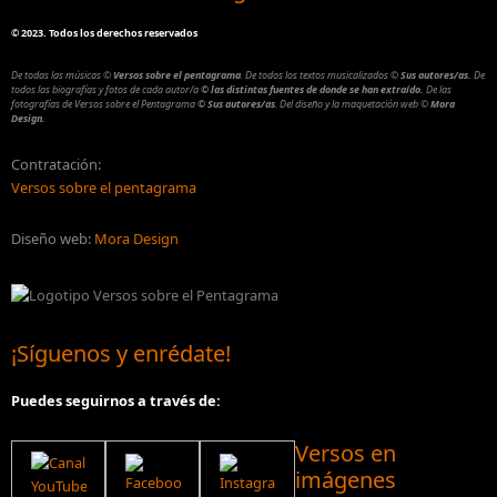
©
2023. Todos los derechos reservados
De todas las músicas
©
Versos sobre el pentagrama
.
De todos los textos musicalizados
©
Sus autores/as.
De
todos las biografías y fotos de cada autor/a
© las distintas fuentes de donde se han extraído.
De las
fotografías de Versos sobre el Pentagrama
© Sus autores/as
.
Del diseño y la maquetación web
©
Mora
Design.
Contratación:
Versos sobre el pentagrama
Diseño web:
Mora Design
¡Síguenos y enrédate!
Puedes seguirnos a través de:
Versos en
imágenes