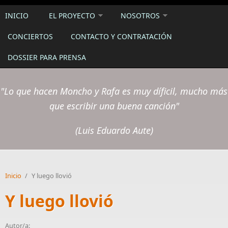
INICIO
EL PROYECTO
NOSOTROS
CONCIERTOS
CONTACTO Y CONTRATACIÓN
DOSSIER PARA PRENSA
"Lo que hacen Moncho y Rafa es muy díficil, mucho más
que escribir una buena canción"
(Luis Eduardo Aute)
Inicio
/
Y luego llovió
Y luego llovió
Autor/a: