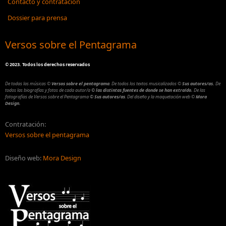
Contacto y contratación
Dossier para prensa
Versos sobre el Pentagrama
©
2023. Todos los derechos reservados
De todas las músicas
©
Versos sobre el pentagrama
.
De todos los textos musicalizados
©
Sus autores/as.
De
todos las biografías y fotos de cada autor/a
© las distintas fuentes de donde se han extraído.
De las
fotografías de Versos sobre el Pentagrama
© Sus autores/as
.
Del diseño y la maquetación web
©
Mora
Design.
Contratación:
Versos sobre el pentagrama
Diseño web:
Mora Design