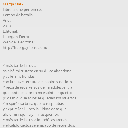
Marga Clark
Libro al que pertenece:
Campo de batalla
Año:
2010
Editorial:
Huerga y Fierro
Web de la editorial:
http://huergayfierro.com/
Y más tarde la lluvia
salpicó mi tristeza en su dulce abandono
y cubrí mis heridas
con la suave ternura del papiro y del loto.
Y recordé esos versos de mi adolescencia
que tanto exaltaron mi espíritu inquieto:
¡Dios mío, qué solos se quedan los muertos!
Y respiré esa brisa que tú respirabas
y exprimí del junco la última gota que
alivió mi inquina y mi resquemor.
Y más tarde la lluvia inundó las arenas
y el cálido cactus se empapó de recuerdos.