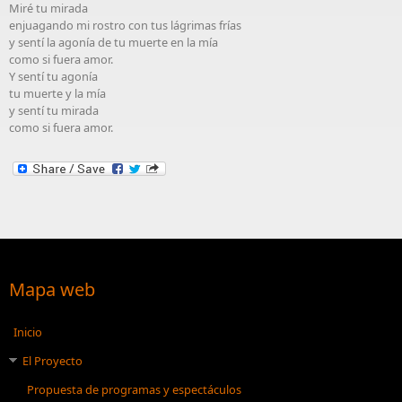
Miré tu mirada
enjuagando mi rostro con tus lágrimas frías
y sentí la agonía de tu muerte en la mía
como si fuera amor.
Y sentí tu agonía
tu muerte y la mía
y sentí tu mirada
como si fuera amor.
Mapa web
Inicio
El Proyecto
Propuesta de programas y espectáculos