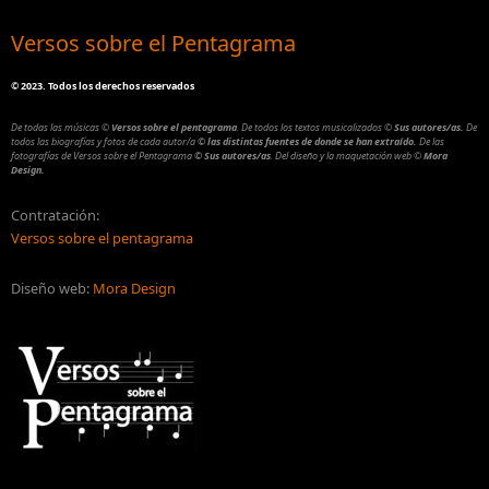
Versos sobre el Pentagrama
©
2023. Todos los derechos reservados
De todas las músicas
©
Versos sobre el pentagrama
.
De todos los textos musicalizados
©
Sus autores/as.
De
todos las biografías y fotos de cada autor/a
© las distintas fuentes de donde se han extraído.
De las
fotografías de Versos sobre el Pentagrama
© Sus autores/as
.
Del diseño y la maquetación web
©
Mora
Design.
Contratación:
Versos sobre el pentagrama
Diseño web:
Mora Design