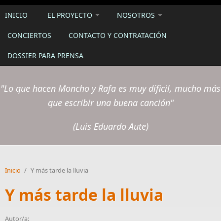
INICIO
EL PROYECTO
NOSOTROS
CONCIERTOS
CONTACTO Y CONTRATACIÓN
DOSSIER PARA PRENSA
"Lo que hacen Moncho y Rafa es muy díficil, mucho más
que escribir una buena canción"
(Luis Eduardo Aute)
Inicio
/
Y más tarde la lluvia
Y más tarde la lluvia
Autor/a: