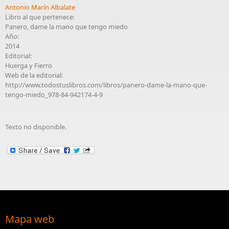
Antonio Marín Albalate
Libro al que pertenece:
Panero, dame la mano que tengo miedo
Año:
2014
Editorial:
Huerga y Fierro
Web de la editorial:
http://www.todostuslibros.com/libros/panero-dame-la-mano-que-
tengo-miedo_978-84-942174-4-9
Texto no disponible.
Mapa web