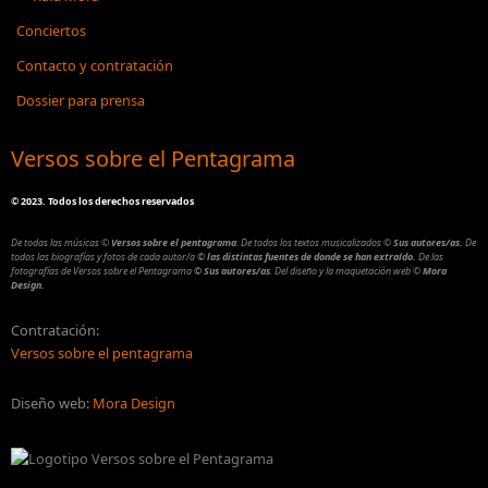
Conciertos
Contacto y contratación
Dossier para prensa
Versos sobre el Pentagrama
©
2023. Todos los derechos reservados
De todas las músicas
©
Versos sobre el pentagrama
.
De todos los textos musicalizados
©
Sus autores/as.
De
todos las biografías y fotos de cada autor/a
© las distintas fuentes de donde se han extraído.
De las
fotografías de Versos sobre el Pentagrama
© Sus autores/as
.
Del diseño y la maquetación web
©
Mora
Design.
Contratación:
Versos sobre el pentagrama
Diseño web:
Mora Design