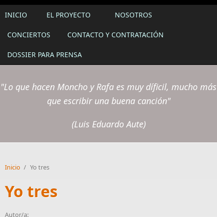
INICIO
EL PROYECTO
NOSOTROS
CONCIERTOS
CONTACTO Y CONTRATACIÓN
DOSSIER PARA PRENSA
"Lo que hacen Moncho y Rafa es muy díficil, mucho más
que escribir una buena canción"
(Luis Eduardo Aute)
Inicio
/
Yo tres
Yo tres
Autor/a: