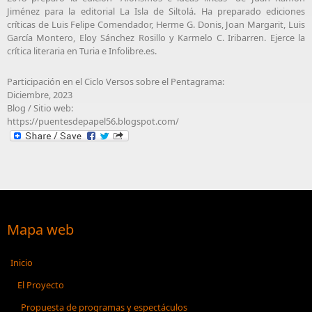
Jiménez para la editorial La Isla de Siltolá. Ha preparado ediciones
críticas de Luis Felipe Comendador, Herme G. Donis, Joan Margarit, Luis
García Montero, Eloy Sánchez Rosillo y Karmelo C. Iribarren. Ejerce la
crítica literaria en Turia e Infolibre.es.
Participación en el Ciclo Versos sobre el Pentagrama:
Diciembre, 2023
Blog / Sitio web:
https://puentesdepapel56.blogspot.com/
Mapa web
Inicio
El Proyecto
Propuesta de programas y espectáculos