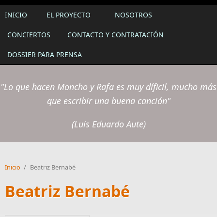
INICIO
EL PROYECTO
NOSOTROS
CONCIERTOS
CONTACTO Y CONTRATACIÓN
DOSSIER PARA PRENSA
"Lo que hacen Moncho y Rafa es muy díficil, mucho más
que escribir una buena canción"
(Luis Eduardo Aute)
Inicio
/
Beatriz Bernabé
Beatriz Bernabé