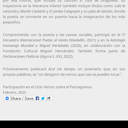
por ella misma, que incluye su canción
El rock de Dragonina
. Su
trayectoria en la literatura infantil también incluye títulos como
Lola la
caracola y Martín Cantarín
y
El pirata Cangrejón y su pata de bastón
, donde
la poesía se convierte en un puente hacia la imaginación de los más
pequeños.
Comprometida con la poesía y las causas sociales, participó en el
5º
Encuentro Internacional Poetas al Viento
(Medellín, 2021) y en la
Antología
Homenaje Mundial a Miguel Hernández
(2020), en colaboración con la
Fundación Cultural Miguel Hernández. También forma parte de
Declaraciones Poéticas
(Ágora S. XXI, 2022).
Próximamente publicará
Azul sin tiempo
, un poemario que, en sus
propias palabras, es “un desgarro de versos que casi se pueden tocar”.
Participación en el Ciclo Versos sobre el Pentagrama:
Febrero, 2025