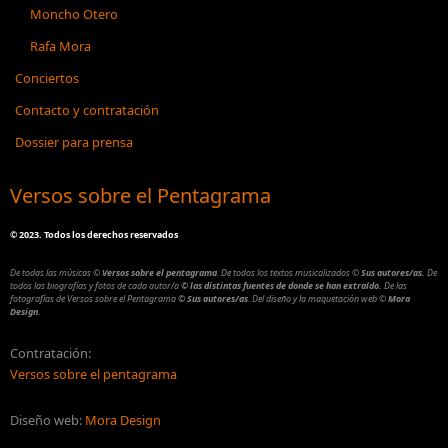
Moncho Otero
Rafa Mora
Conciertos
Contacto y contratación
Dossier para prensa
Versos sobre el Pentagrama
©
2023. Todos los derechos reservados
De todas las músicas
©
Versos sobre el pentagrama
.
De todos los textos musicalizados
©
Sus autores/as.
De
todos las biografías y fotos de cada autor/a
© las distintas fuentes de donde se han extraído.
De las
fotografías de Versos sobre el Pentagrama
© Sus autores/as
.
Del diseño y la maquetación web
©
Mora
Design.
Contratación:
Versos sobre el pentagrama
Diseño web:
Mora Design