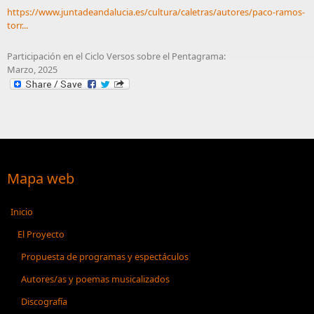
https://www.juntadeandalucia.es/cultura/caletras/autores/paco-ramos-
torr...
Participación en el Ciclo Versos sobre el Pentagrama:
Marzo, 2025
Mapa web
Inicio
El Proyecto
Propuesta de programas y espectáculos
Autores/as y poemas musicalizados
Discografía