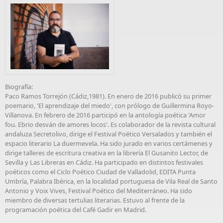
Biografía:
Paco Ramos Torrejón (Cádiz,1981). En enero de 2016 publicó su primer
poemario, 'El aprendizaje del miedo', con prólo­go de Guillermina Royo-
Villanova. En febrero de 2016 participó en la antología poética 'Amor
fou. Ebrio desván de amores locos'. Es colabo­rador de la revista cultural
andaluza Secretolivo, dirige el Festival Poético Versalados y también el
espacio lite­rario La duermevela. Ha sido jurado en varios certámenes y
dirige talleres de escritura creativa en la librería El Gusanito Lector, de
Sevilla y Las Li­breras en Cádiz. Ha participado en distintos festivales
poéticos como el Ciclo Poético Ciudad de Valladolid, EDITA Punta
Umbría, Palabra Ibé­rica, en la localidad portuguesa de Vila Real de Santo
Antonio y Voix Vives, Festival Poético del Medite­rráneo. Ha sido
miembro de di­versas tertulias literarias. Estuvo al frente de la
programación poética del Café Gadir en Madrid.