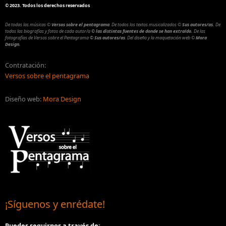
©
2023. Todos los derechos reservados
De todas las músicas
©
Versos sobre el pentagrama
.
De todos los textos musicalizados
©
Sus autores/as.
De
todos las biografías y fotos de cada autor/a
© las distintas fuentes de donde se han extraído.
De las
fotografías de Versos sobre el Pentagrama
© Sus autores/as
.
Del diseño y la maquetación web
©
Mora
Design.
Contratación:
Versos sobre el pentagrama
Diseño web:
Mora Design
¡Síguenos y enrédate!
Puedes seguirnos a través de: