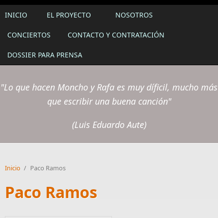
INICIO
EL PROYECTO
NOSOTROS
CONCIERTOS
CONTACTO Y CONTRATACIÓN
DOSSIER PARA PRENSA
"Lo que hacen Moncho y Rafa es muy díficil, mucho más
que escribir una buena canción"
(Luis Eduardo Aute)
Inicio
/
Paco Ramos
Paco Ramos