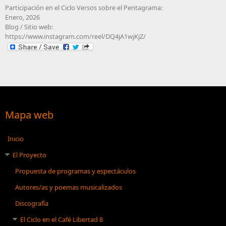
Participación en el Ciclo Versos sobre el Pentagrama:
Enero, 2026
Blog / Sitio web:
https://www.instagram.com/reel/DQ4jA1wjKjZ/
Mapa web
Inicio
El Proyecto
Propuesta de programas y espectáculos
Autores/as y poemas musicalizados
Discografía
El Ciclo en el Café Libertad 8