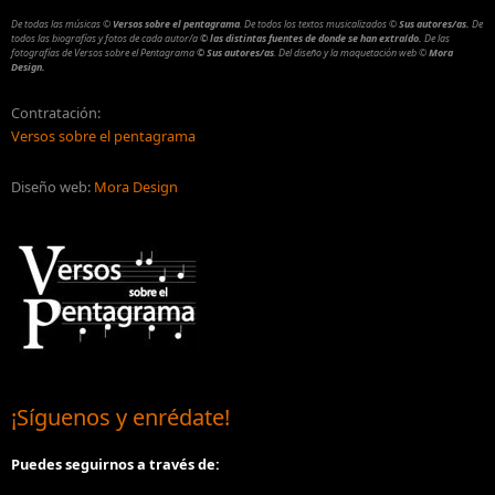
De todas las músicas
©
Versos sobre el pentagrama
.
De todos los textos musicalizados
©
Sus autores/as.
De
todos las biografías y fotos de cada autor/a
© las distintas fuentes de donde se han extraído.
De las
fotografías de Versos sobre el Pentagrama
© Sus autores/as
.
Del diseño y la maquetación web
©
Mora
Design.
Contratación:
Versos sobre el pentagrama
Diseño web:
Mora Design
¡Síguenos y enrédate!
Puedes seguirnos a través de: