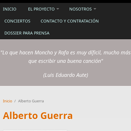
INICIO
EL PROYECTO
NOSOTROS
CONCIERTOS
CONTACTO Y CONTRATACIÓN
DOSSIER PARA PRENSA
"Lo que hacen Moncho y Rafa es muy díficil, mucho más
que escribir una buena canción"
(Luis Eduardo Aute)
Inicio
/
Alberto Guerra
Alberto Guerra