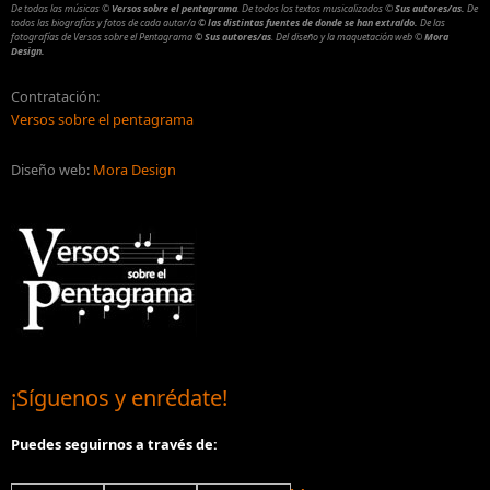
De todas las músicas
©
Versos sobre el pentagrama
.
De todos los textos musicalizados
©
Sus autores/as.
De
todos las biografías y fotos de cada autor/a
© las distintas fuentes de donde se han extraído.
De las
fotografías de Versos sobre el Pentagrama
© Sus autores/as
.
Del diseño y la maquetación web
©
Mora
Design.
Contratación:
Versos sobre el pentagrama
Diseño web:
Mora Design
¡Síguenos y enrédate!
Puedes seguirnos a través de: