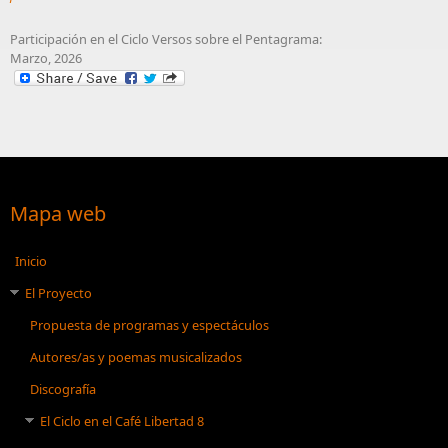
Participación en el Ciclo Versos sobre el Pentagrama:
Marzo, 2026
Mapa web
Inicio
El Proyecto
Propuesta de programas y espectáculos
Autores/as y poemas musicalizados
Discografía
El Ciclo en el Café Libertad 8