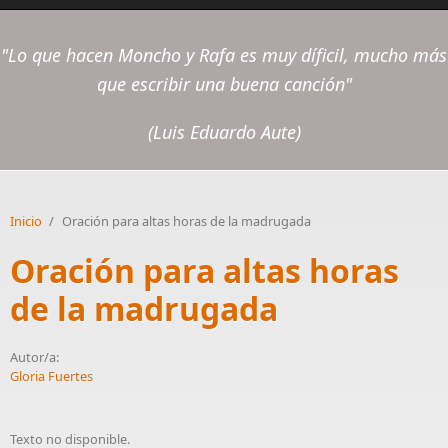
"Lo que hacen Moncho y Rafa es muy díficil, mucho más
que escribir una buena canción"
(Luis Eduardo Aute)
Inicio
/
Oración para altas horas de la madrugada
Oración para altas horas
de la madrugada
Autor/a:
Gloria Fuertes
Texto no disponible.