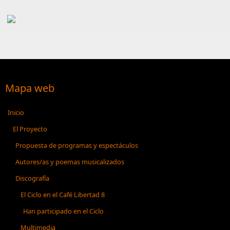
Mapa web
Inicio
El Proyecto
Propuesta de programas y espectáculos
Autores/as y poemas musicalizados
Discografía
El Ciclo en el Café Libertad 8
Han participado en el Ciclo
Multimedia