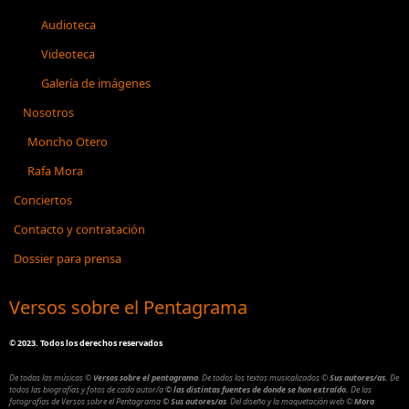
Audioteca
Videoteca
Galería de imágenes
Nosotros
Moncho Otero
Rafa Mora
Conciertos
Contacto y contratación
Dossier para prensa
Versos sobre el Pentagrama
©
2023. Todos los derechos reservados
De todas las músicas
©
Versos sobre el pentagrama
.
De todos los textos musicalizados
©
Sus autores/as.
De
todos las biografías y fotos de cada autor/a
© las distintas fuentes de donde se han extraído.
De las
fotografías de Versos sobre el Pentagrama
© Sus autores/as
.
Del diseño y la maquetación web
©
Mora