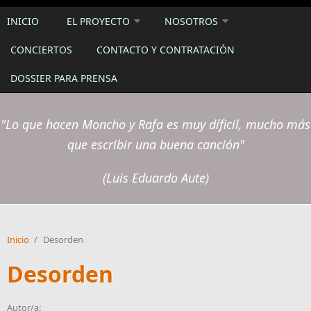
INICIO
EL PROYECTO
NOSOTROS
CONCIERTOS
CONTACTO Y CONTRATACIÓN
DOSSIER PARA PRENSA
"Lo que hacen Moncho y Rafa es muy díficil, mucho más
que escribir una buena canción"
(Luis Eduardo Aute)
Inicio
/
Desorden
Desorden
Autor/a: