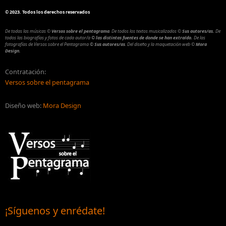
©
2023. Todos los derechos reservados
De todas las músicas
©
Versos sobre el pentagrama
.
De todos los textos musicalizados
©
Sus autores/as.
De
todos las biografías y fotos de cada autor/a
© las distintas fuentes de donde se han extraído.
De las
fotografías de Versos sobre el Pentagrama
© Sus autores/as
.
Del diseño y la maquetación web
©
Mora
Design.
Contratación:
Versos sobre el pentagrama
Diseño web:
Mora Design
¡Síguenos y enrédate!