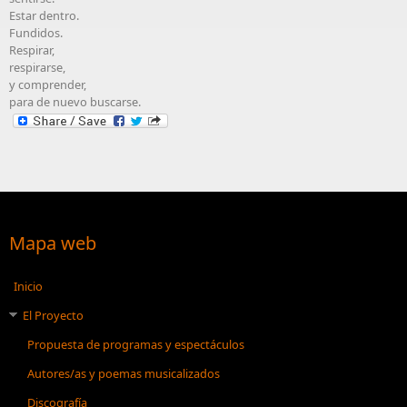
Estar dentro.
Fundidos.
Respirar,
respirarse,
y comprender,
para de nuevo buscarse.
Mapa web
Inicio
El Proyecto
Propuesta de programas y espectáculos
Autores/as y poemas musicalizados
Discografía