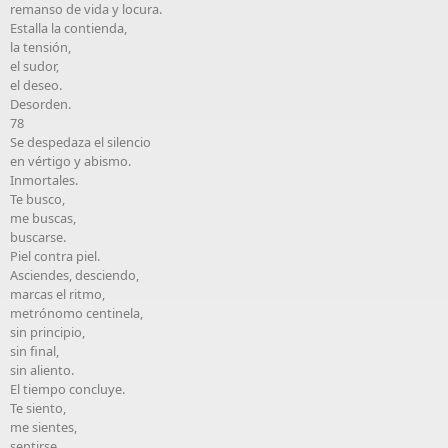
remanso de vida y locura.
Estalla la contienda,
la tensión,
el sudor,
el deseo.
Desorden.
78
Se despedaza el silencio
en vértigo y abismo.
Inmortales.
Te busco,
me buscas,
buscarse.
Piel contra piel.
Asciendes, desciendo,
marcas el ritmo,
metrónomo centinela,
sin principio,
sin final,
sin aliento.
El tiempo concluye.
Te siento,
me sientes,
sentirse.